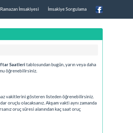
Ramazan İmsakiyesi
İmsakiye Sorgulama
ftar Saatleri
tablosundan bugün, yarın veya daha
nu öğrenebilirsiniz.
z vakitlerini gösteren listeden öğrenebilirsiniz.
kadar oruçlu olacaksanız. Akşam vakti aynı zamanda
rsanız oruç süresi alanından kaç saat oruç