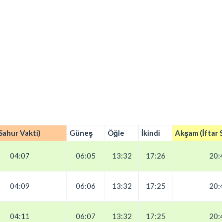
Sahur Vakti)
Güneş
Öğle
İkindi
Akşam (İftar 
04:07
06:05
13:32
17:26
20:
04:09
06:06
13:32
17:25
20:
04:11
06:07
13:32
17:25
20: