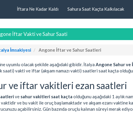
İftara Ne Kadar Kaldı
Sahura Saat Kaçta Kalkılacak
one İftar Vakti ve Sahur Saati
talya İmsakiyesi
Angone İftar ve Sahur Saatleri
ine uyumlu olacak şekilde aşağıdaki gibidir. İtalya
Angone Sahur ve İ
ak saati) vakti ve iftar (akşam namazı vakti) saatleri saat kaçta olduğu
r ve iftar vakitleri ezan saatleri
saatleri
ve
sahur vakitleri saat kaçta
olduğunu aşağıdaki 1 aylık nama
 vaktidir ve bu vakit ile oruç başlamaktadır ve akşam ezanı vaktine 
orucunuzu açabilirsiniz. Gün bazında oruçlu kalınan süreyi merak ediyo