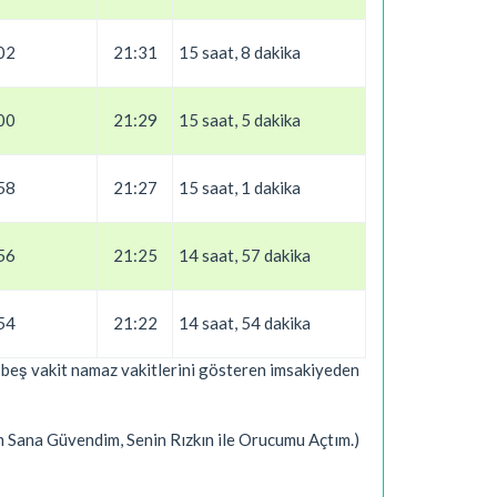
02
21:31
15 saat, 8 dakika
00
21:29
15 saat, 5 dakika
58
21:27
15 saat, 1 dakika
56
21:25
14 saat, 57 dakika
54
21:22
14 saat, 54 dakika
ki beş vakit namaz vakitlerini gösteren imsakiyeden
um Sana Güvendim, Senin Rızkın ile Orucumu Açtım.)