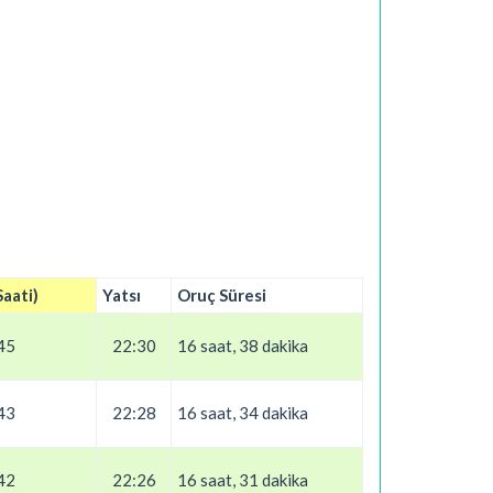
Saati)
Yatsı
Oruç Süresi
45
22:30
16 saat, 38 dakika
43
22:28
16 saat, 34 dakika
42
22:26
16 saat, 31 dakika