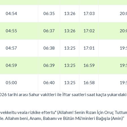
04:54
06:35
13:26
17:03
20:
04:55
06:37
13:26
17:02
20:
04:57
06:38
13:25
17:01
19:
04:59
06:39
13:25
16:59
19:
05:00
06:40
13:25
16:58
19:
6 tarihi arası Sahur vakitleri ile İftar saatleri saat kaçta yukarıda
ekkeltu veala rizkike eftertu" (Allahım! Senin Rızan İçin Oruç Tutt
ile. Allahım beni, Anamı, Babamı ve Bütün Mü'minleri Bağışla (Amin)”