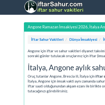
Angone Ramazan İmsakiyesi 2026, İtalya Ang
İftar Sahur Vakitleri
Dünya İmsakiyesi
İ
Angone için iftar ve sahur vakitleri diyanet takvim
sonraki günler tutulacak oruçlarınız için iftar (ims
İtalya, Angone aylık sahu
Oruç tutanlar Angone, Brescia ili, İtalya için
iftar 
İtalya, Angone için imsak vakti aynı zamanda sahur
iftar saati olduğunundan akşam ezanı ile birlikte 
tutacağınızı görebilirsiniz.