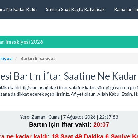
ara Ne Kadar Kaldı
Sahura Saat Kaçta Kalkılacak
Ramazan İm
zan İmsakiyesi 2026
kiyesi
Bartın İmsakiyesi
i Bartın İftar Saatine Ne Kadar
 dakika kaldı bilgisine aşağıdaki iftar vaktine kalan süreyi gösteren g
na da dikkat ederek açabilirsiniz. Afiyet olsun, Allah Kabul Etsin, Hay
Yerel Zaman : Cuma | 7 Ağustos 2026 | 22:17:54
Bartın için iftar vakti:
20:07
ara ne kadar kaldı:
18 Saat 49 Dakika 5 Saniye Ka