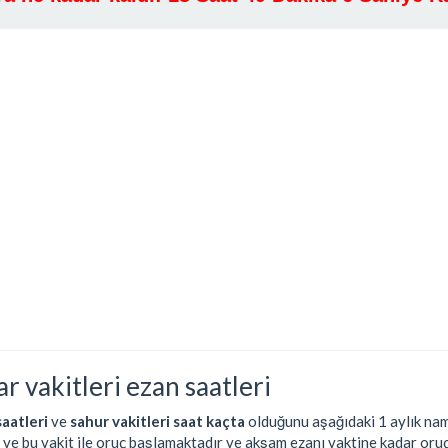
r vakitleri ezan saatleri
saatleri
ve
sahur vakitleri saat kaçta
olduğunu aşağıdaki 1 aylık nama
r ve bu vakit ile oruç başlamaktadır ve akşam ezanı vaktine kadar oru