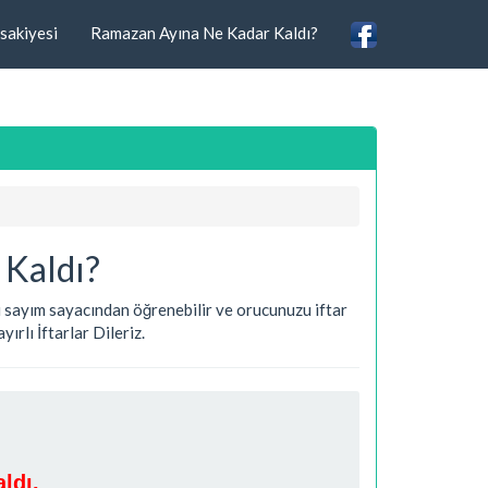
sakiyesi
Ramazan Ayına Ne Kadar Kaldı?
 Kaldı?
eri sayım sayacından öğrenebilir ve orucunuzu iftar
ırlı İftarlar Dileriz.
ldı.