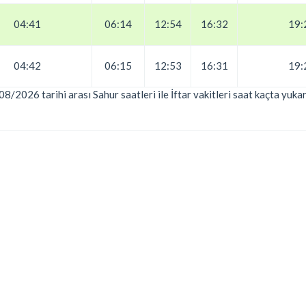
04:41
06:14
12:54
16:32
19:
04:42
06:15
12:53
16:31
19:
08/2026 tarihi arası Sahur saatleri ile İftar vakitleri saat kaçta yuk