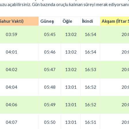
uzu açabilirsiniz. Gün bazında oruçlu kalınan süreyi merak ediyorsanı
Sahur Vakti)
Güneş
Öğle
İkindi
Akşam (İftar 
03:59
05:45
13:02
16:54
20:
04:01
05:46
13:02
16:54
20:
04:02
05:47
13:02
16:53
20:
04:04
05:48
13:01
16:52
20:
04:06
05:49
13:01
16:52
20:
04:07
05:50
13:01
16:51
20: