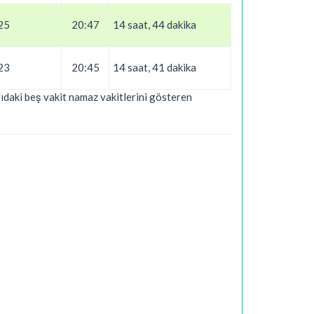
25
20:47
14 saat, 44 dakika
23
20:45
14 saat, 41 dakika
arıdaki beş vakit namaz vakitlerini gösteren