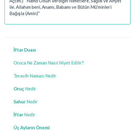
Açtım.) ” Hamd Olsun Verdiğin Nimetlere, Sağlık ve Afiyet
ile. Allahım beni, Anamı, Babamı ve Bütün Mü'minleri
Bağışla (Amin)”
İftar Duası
Oruca Ne Zaman Nasıl Niyet Edilir?
Teravih Namazı Nedir
Oruç
Nedir
Sahur
Nedir
İftar
Nedir
Üç Ayların Önemi