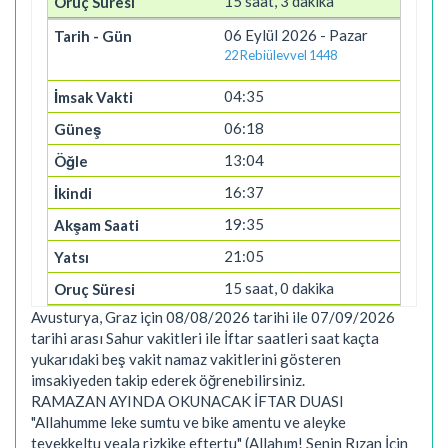
15 saat, 3 dakika
06 Eylül 2026 - Pazar
22 Rebiülevvel 1448
04:35
06:18
13:04
16:37
19:35
21:05
15 saat, 0 dakika
Avusturya, Graz için 08/08/2026 tarihi ile 07/09/2026
tarihi arası Sahur vakitleri ile İftar saatleri saat kaçta
yukarıdaki beş vakit namaz vakitlerini gösteren
imsakiyeden takip ederek öğrenebilirsiniz.
RAMAZAN AYINDA OKUNACAK İFTAR DUASI
"Allahumme leke sumtu ve bike amentu ve aleyke
tevekkeltu veala rizkike eftertu" (Allahım! Senin Rızan İçin