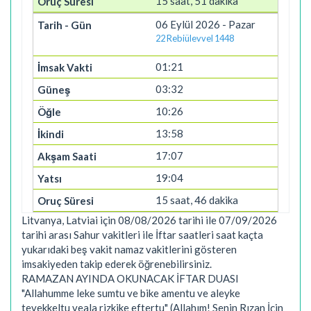
15 saat, 51 dakika
06 Eylül 2026 - Pazar
22 Rebiülevvel 1448
01:21
03:32
10:26
13:58
17:07
19:04
15 saat, 46 dakika
Litvanya, Latviai için 08/08/2026 tarihi ile 07/09/2026
tarihi arası Sahur vakitleri ile İftar saatleri saat kaçta
yukarıdaki beş vakit namaz vakitlerini gösteren
imsakiyeden takip ederek öğrenebilirsiniz.
RAMAZAN AYINDA OKUNACAK İFTAR DUASI
"Allahumme leke sumtu ve bike amentu ve aleyke
tevekkeltu veala rizkike eftertu" (Allahım! Senin Rızan İçin