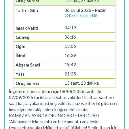
15 saat, 27 dakika
06 Eylül 2026 - Pazar
22 Rebiülevvel 1448
04:19
06:16
13:06
16:39
19:42
21:25
15 saat, 23 dakika
İngiltere, Londra Şehri için 08/08/2026 tarihi ile
07/09/2026 tarihi arası Sahur vakitleri ile İftar saatleri
saat kaçta yukarıdaki beş vakit namaz vakitlerini gösteren
imsakiyeden takip ederek öğrenebilirsiniz.
RAMAZAN AYINDA OKUNACAK İFTAR DUASI
"Allahumme leke sumtu ve bike amentu ve aleyke
tevekkeltu veala rizkike eftertu" (Allahım! Senin Rızan İçin