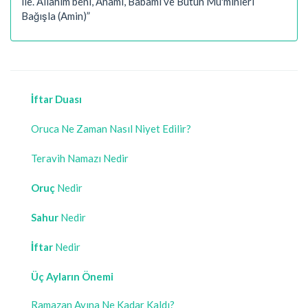
ile. Allahım beni, Anamı, Babamı ve Bütün Mü'minleri
Bağışla (Amin)”
İftar Duası
Oruca Ne Zaman Nasıl Niyet Edilir?
Teravih Namazı Nedir
Oruç
Nedir
Sahur
Nedir
İftar
Nedir
Üç Ayların Önemi
Ramazan Ayına Ne Kadar Kaldı?