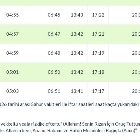
04:55
06:45
13:43
17:22
20:
04:57
06:47
13:42
17:21
20:
04:59
06:48
13:42
17:19
20:
05:01
06:50
13:42
17:18
20:
05:03
06:51
13:41
17:17
20:
 tarihi arası Sahur vakitleri ile İftar saatleri saat kaçta yukarıdak
ekkeltu veala rizkike eftertu" (Allahım! Senin Rızan İçin Oruç Tutt
ile. Allahım beni, Anamı, Babamı ve Bütün Mü'minleri Bağışla (Amin)”