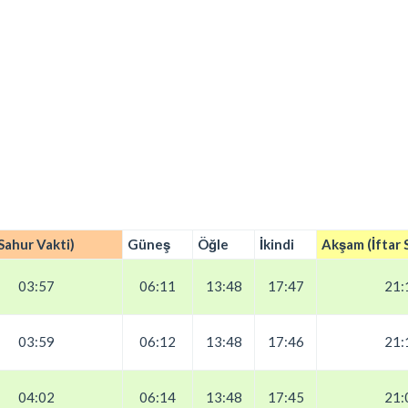
Sahur Vakti)
Güneş
Öğle
İkindi
Akşam (İftar 
03:57
06:11
13:48
17:47
21:
03:59
06:12
13:48
17:46
21:
04:02
06:14
13:48
17:45
21: