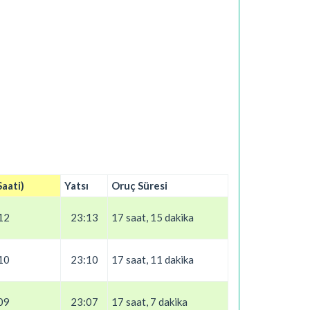
Saati)
Yatsı
Oruç Süresi
12
23:13
17 saat, 15 dakika
10
23:10
17 saat, 11 dakika
09
23:07
17 saat, 7 dakika