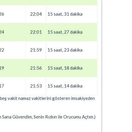
26
22:04
15 saat, 31 dakika
24
22:01
15 saat, 27 dakika
22
21:59
15 saat, 23 dakika
19
21:56
15 saat, 18 dakika
17
21:53
15 saat, 14 dakika
i beş vakit namaz vakitlerini gösteren imsakiyeden
um Sana Güvendim, Senin Rızkın ile Orucumu Açtım.)