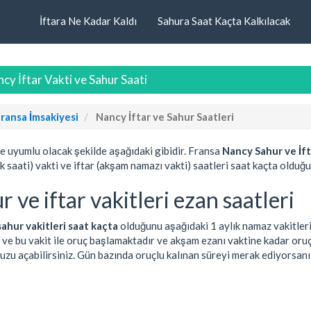
İftara Ne Kadar Kaldı
Sahura Saat Kaçta Kalkılacak
y İftar Vakti ve Sahur Saati
ransa İmsakiyesi
Nancy İftar ve Sahur Saatleri
ne uyumlu olacak şekilde aşağıdaki gibidir. Fransa
Nancy Sahur ve İft
ak saati) vakti ve iftar (akşam namazı vakti) saatleri saat kaçta olduğu
 ve iftar vakitleri ezan saatleri
sahur vakitleri saat kaçta
olduğunu aşağıdaki 1 aylık namaz vakitleri
 ve bu vakit ile oruç başlamaktadır ve akşam ezanı vaktine kadar oru
uzu açabilirsiniz. Gün bazında oruçlu kalınan süreyi merak ediyorsanı