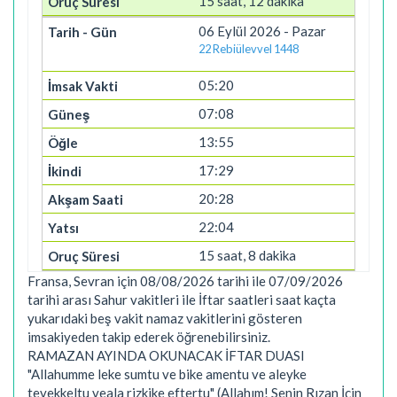
15 saat, 12 dakika
06 Eylül 2026 - Pazar
22 Rebiülevvel 1448
05:20
07:08
13:55
17:29
20:28
22:04
15 saat, 8 dakika
Fransa, Sevran için 08/08/2026 tarihi ile 07/09/2026
tarihi arası Sahur vakitleri ile İftar saatleri saat kaçta
yukarıdaki beş vakit namaz vakitlerini gösteren
imsakiyeden takip ederek öğrenebilirsiniz.
RAMAZAN AYINDA OKUNACAK İFTAR DUASI
"Allahumme leke sumtu ve bike amentu ve aleyke
tevekkeltu veala rizkike eftertu" (Allahım! Senin Rızan İçin