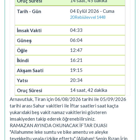
14 saat, 45 dakika
04 Eylül 2026 - Cuma
20 Rebiülevvel 1448
04:33
06:04
12:47
16:21
19:15
20:34
14 saat, 42 dakika
Arnavutluk, Tiran için 06/08/2026 tarihi ile 05/09/2026
tarihi arası Sahur vakitleri ile İftar saatleri saat kaçta
yukarıdaki beş vakit namaz vakitlerini gösteren
imsakiyeden takip ederek öğrenebilirsiniz.
RAMAZAN AYINDA OKUNACAK İFTAR DUASI
"Allahumme leke sumtu ve bike amentu ve aleyke
tevekkeltu veala rizkike eftertu" (Allahım! Senin Rızan İçin