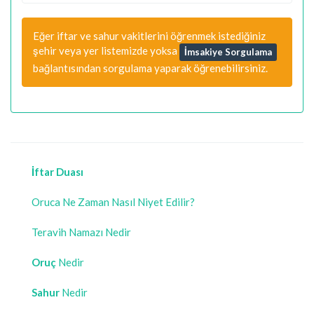
Eğer iftar ve sahur vakitlerini öğrenmek istediğiniz
şehir veya yer listemizde yoksa
İmsakiye Sorgulama
bağlantısından sorgulama yaparak öğrenebilirsiniz.
İftar Duası
Oruca Ne Zaman Nasıl Niyet Edilir?
Teravih Namazı Nedir
Oruç
Nedir
Sahur
Nedir