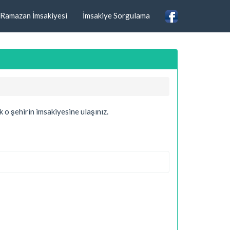
Ramazan İmsakiyesi
İmsakiye Sorgulama
k o şehirin imsakiyesine ulaşınız.