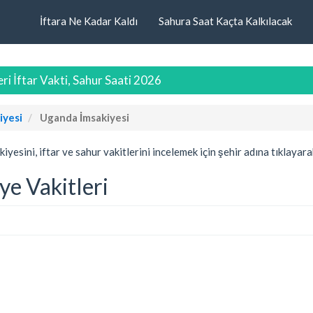
İftara Ne Kadar Kaldı
Sahura Saat Kaçta Kalkılacak
i İftar Vakti, Sahur Saati 2026
iyesi
Uganda İmsakiyesi
esini, iftar ve sahur vakitlerini incelemek için şehir adına tıklayara
ye Vakitleri