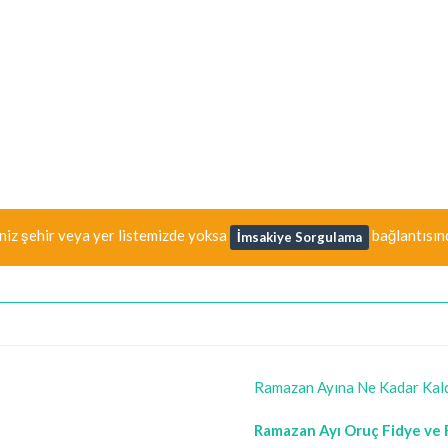
iniz şehir veya yer listemizde yoksa
bağlantısın
İmsakiye Sorgulama
Ramazan Ayına Ne Kadar Kal
Ramazan Ayı Oruç Fidye ve F