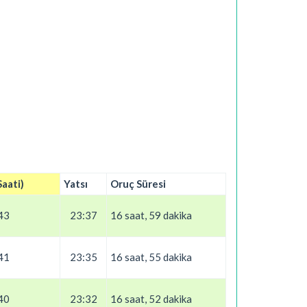
Saati)
Yatsı
Oruç Süresi
43
23:37
16 saat, 59 dakika
41
23:35
16 saat, 55 dakika
40
23:32
16 saat, 52 dakika