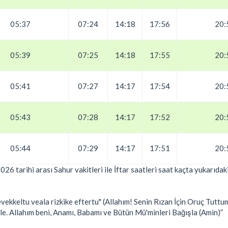
05:37
07:24
14:18
17:56
20:
05:39
07:25
14:18
17:55
20:
05:41
07:27
14:17
17:54
20:
05:43
07:28
14:17
17:52
20:
05:44
07:29
14:17
17:51
20:
6 tarihi arası Sahur vakitleri ile İftar saatleri saat kaçta yukarıda
ekkeltu veala rizkike eftertu" (Allahım! Senin Rızan İçin Oruç Tutt
ile. Allahım beni, Anamı, Babamı ve Bütün Mü'minleri Bağışla (Amin)”