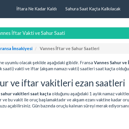
İftara Ne Kadar Kaldı
Sahura Saat Kaçta Kalkılacak
nes İftar Vakti ve Sahur Saati
ransa İmsakiyesi
Vannes İftar ve Sahur Saatleri
ine uyumlu olacak şekilde aşağıdaki gibidir. Fransa
Vannes Sahur ve İ
ak saati) vakti ve iftar (akşam namazı vakti) saatleri saat kaçta olduğu
r ve iftar vakitleri ezan saatleri
e
sahur vakitleri saat kaçta
olduğunu aşağıdaki 1 aylık namaz vakitler
r ve bu vakit ile oruç başlamaktadır ve akşam ezanı vaktine kadar or
uzu açabilirsiniz. Gün bazında oruçlu kalınan süreyi merak ediyorsanı