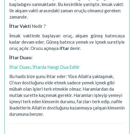
başladıgını sanmaktadır. Bu kesinlikle yanlıştır, imsak vakti
ile akşam vakti arasındaki zaman oruçlu olmamız gereken
zamandır.
İftar Vakti
Nedir ?
İmsak vaktinde başlayan oruç, akşam güneş batıncaya
kadar devam eder. Güneş batınca yemek ve içmek suretiyle
oruç açılır. Orucu açmaya
iftar
denir.
İftar Duası
:
İftar Duası, İftarda Hangi Dua Edilir
Bu hadis bize şunu ihtar eder: Yüce Allah’a yaklaşmak,
O’nun dostluğunu elde etmek sadece yemek içmek gibi
mübah olan işleri terk etmekle olmaz. Haramlardan da
mutlak surette kaçınmak gerekir. Haramları işleyip yemeyi
içmeyi terk eden kimsenin durumu, farzları terk edip, nafile
ibadetlerle Allah’ın dostluğunu kazanmaya çalışan kimsenin
durumuna benzer.