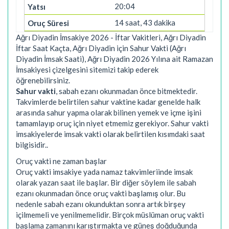
20:04
14 saat, 43 dakika
Ağrı Diyadin İmsakiye 2026 - İftar Vakitleri, Ağrı Diyadin
İftar Saat Kaçta, Ağrı Diyadin için Sahur Vakti (Ağrı
Diyadin İmsak Saati), Ağrı Diyadin 2026 Yılına ait Ramazan
İmsakiyesi çizelgesini sitemizi takip ederek
öğrenebilirsiniz.
Sahur vakti
, sabah ezanı okunmadan önce bitmektedir.
Takvimlerde belirtilen sahur vaktine kadar genelde halk
arasında sahur yapma olarak bilinen yemek ve içme işini
tamamlayıp oruç için niyet etmemiz gerekiyor. Sahur vakti
imsakiyelerde imsak vakti olarak belirtilen kısımdaki saat
bilgisidir..
Oruç vakti ne zaman başlar
Oruç vakti imsakiye yada namaz takvimleriinde imsak
olarak yazan saat ile başlar. Bir diğer söylem ile sabah
ezanı okunmadan önce oruç vakti başlamış olur. Bu
nedenle sabah ezanı okunduktan sonra artık birşey
içilmemeli ve yenilmemelidir. Birçok müslüman oruç vakti
başlama zamanını karıştırmakta ve güneş doğduğunda