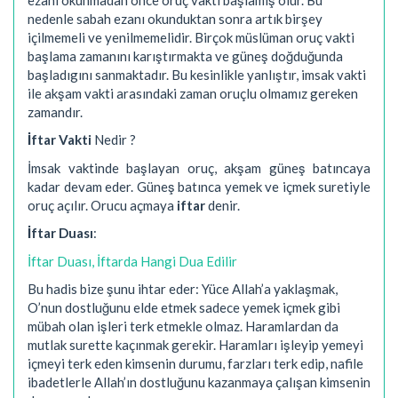
nedenle sabah ezanı okunduktan sonra artık birşey
içilmemeli ve yenilmemelidir. Birçok müslüman oruç vakti
başlama zamanını karıştırmakta ve güneş doğduğunda
başladıgını sanmaktadır. Bu kesinlikle yanlıştır, imsak vakti
ile akşam vakti arasındaki zaman oruçlu olmamız gereken
zamandır.
İftar Vakti
Nedir ?
İmsak vaktinde başlayan oruç, akşam güneş batıncaya
kadar devam eder. Güneş batınca yemek ve içmek suretiyle
oruç açılır. Orucu açmaya
iftar
denir.
İftar Duası
:
İftar Duası, İftarda Hangi Dua Edilir
Bu hadis bize şunu ihtar eder: Yüce Allah’a yaklaşmak,
O’nun dostluğunu elde etmek sadece yemek içmek gibi
mübah olan işleri terk etmekle olmaz. Haramlardan da
mutlak surette kaçınmak gerekir. Haramları işleyip yemeyi
içmeyi terk eden kimsenin durumu, farzları terk edip, nafile
ibadetlerle Allah’ın dostluğunu kazanmaya çalışan kimsenin