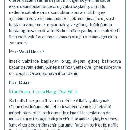
ezanı okunmadan önce oruç vakti başlamış olur. Bu
nedenle sabah ezanı okunduktan sonra artık birşey
içilmemeli ve yenilmemelidir. Birçok müslüman oruç vakti
başlama zamanını karıştırmakta ve güneş doğduğunda
başladıgını sanmaktadır. Bu kesinlikle yanlıştır, imsak vakti
ile akşam vakti arasındaki zaman oruçlu olmamız gereken
zamandır.
İftar Vakti
Nedir ?
İmsak vaktinde başlayan oruç, akşam güneş batıncaya
kadar devam eder. Güneş batınca yemek ve içmek suretiyle
oruç açılır. Orucu açmaya
iftar
denir.
İftar Duası
:
İftar Duası, İftarda Hangi Dua Edilir
Bu hadis bize şunu ihtar eder: Yüce Allah’a yaklaşmak,
O’nun dostluğunu elde etmek sadece yemek içmek gibi
mübah olan işleri terk etmekle olmaz. Haramlardan da
mutlak surette kaçınmak gerekir. Haramları işleyip yemeyi
içmeyi terk eden kimsenin durumu, farzları terk edip, nafile