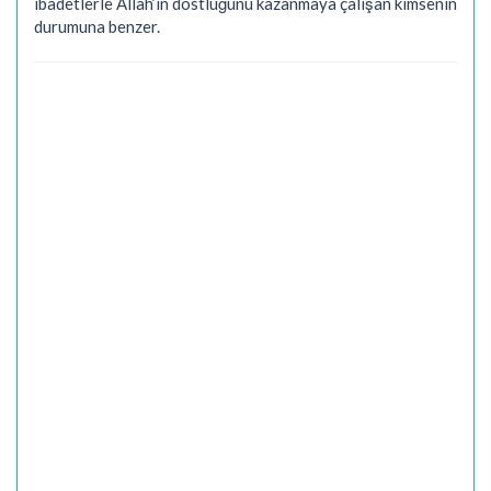
ibadetlerle Allah’ın dostluğunu kazanmaya çalışan kimsenin
durumuna benzer.