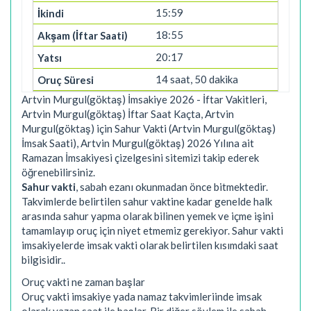
15:59
18:55
20:17
14 saat, 50 dakika
Artvin Murgul(göktaş) İmsakiye 2026 - İftar Vakitleri,
Artvin Murgul(göktaş) İftar Saat Kaçta, Artvin
Murgul(göktaş) için Sahur Vakti (Artvin Murgul(göktaş)
İmsak Saati), Artvin Murgul(göktaş) 2026 Yılına ait
Ramazan İmsakiyesi çizelgesini sitemizi takip ederek
öğrenebilirsiniz.
Sahur vakti
, sabah ezanı okunmadan önce bitmektedir.
Takvimlerde belirtilen sahur vaktine kadar genelde halk
arasında sahur yapma olarak bilinen yemek ve içme işini
tamamlayıp oruç için niyet etmemiz gerekiyor. Sahur vakti
imsakiyelerde imsak vakti olarak belirtilen kısımdaki saat
bilgisidir..
Oruç vakti ne zaman başlar
Oruç vakti imsakiye yada namaz takvimleriinde imsak
olarak yazan saat ile başlar. Bir diğer söylem ile sabah