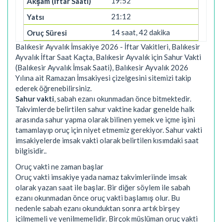
19:52
21:12
14 saat, 42 dakika
Balıkesir Ayvalık İmsakiye 2026 - İftar Vakitleri, Balıkesir
Ayvalık İftar Saat Kaçta, Balıkesir Ayvalık için Sahur Vakti
(Balıkesir Ayvalık İmsak Saati), Balıkesir Ayvalık 2026
Yılına ait Ramazan İmsakiyesi çizelgesini sitemizi takip
ederek öğrenebilirsiniz.
Sahur vakti
, sabah ezanı okunmadan önce bitmektedir.
Takvimlerde belirtilen sahur vaktine kadar genelde halk
arasında sahur yapma olarak bilinen yemek ve içme işini
tamamlayıp oruç için niyet etmemiz gerekiyor. Sahur vakti
imsakiyelerde imsak vakti olarak belirtilen kısımdaki saat
bilgisidir..
Oruç vakti ne zaman başlar
Oruç vakti imsakiye yada namaz takvimleriinde imsak
olarak yazan saat ile başlar. Bir diğer söylem ile sabah
ezanı okunmadan önce oruç vakti başlamış olur. Bu
nedenle sabah ezanı okunduktan sonra artık birşey
içilmemeli ve yenilmemelidir. Birçok müslüman oruç vakti