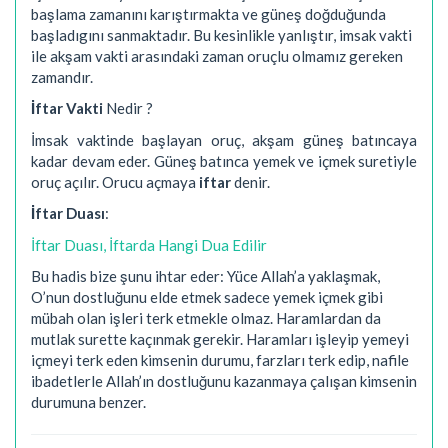
başlama zamanını karıştırmakta ve güneş doğduğunda
başladıgını sanmaktadır. Bu kesinlikle yanlıştır, imsak vakti
ile akşam vakti arasındaki zaman oruçlu olmamız gereken
zamandır.
İftar Vakti
Nedir ?
İmsak vaktinde başlayan oruç, akşam güneş batıncaya
kadar devam eder. Güneş batınca yemek ve içmek suretiyle
oruç açılır. Orucu açmaya
iftar
denir.
İftar Duası
:
İftar Duası, İftarda Hangi Dua Edilir
Bu hadis bize şunu ihtar eder: Yüce Allah’a yaklaşmak,
O’nun dostluğunu elde etmek sadece yemek içmek gibi
mübah olan işleri terk etmekle olmaz. Haramlardan da
mutlak surette kaçınmak gerekir. Haramları işleyip yemeyi
içmeyi terk eden kimsenin durumu, farzları terk edip, nafile
ibadetlerle Allah’ın dostluğunu kazanmaya çalışan kimsenin
durumuna benzer.