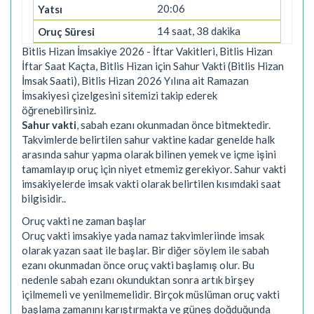
20:06
14 saat, 38 dakika
Bitlis Hizan İmsakiye 2026 - İftar Vakitleri, Bitlis Hizan
İftar Saat Kaçta, Bitlis Hizan için Sahur Vakti (Bitlis Hizan
İmsak Saati), Bitlis Hizan 2026 Yılına ait Ramazan
İmsakiyesi çizelgesini sitemizi takip ederek
öğrenebilirsiniz.
Sahur vakti
, sabah ezanı okunmadan önce bitmektedir.
Takvimlerde belirtilen sahur vaktine kadar genelde halk
arasında sahur yapma olarak bilinen yemek ve içme işini
tamamlayıp oruç için niyet etmemiz gerekiyor. Sahur vakti
imsakiyelerde imsak vakti olarak belirtilen kısımdaki saat
bilgisidir..
Oruç vakti ne zaman başlar
Oruç vakti imsakiye yada namaz takvimleriinde imsak
olarak yazan saat ile başlar. Bir diğer söylem ile sabah
ezanı okunmadan önce oruç vakti başlamış olur. Bu
nedenle sabah ezanı okunduktan sonra artık birşey
içilmemeli ve yenilmemelidir. Birçok müslüman oruç vakti
başlama zamanını karıştırmakta ve güneş doğduğunda