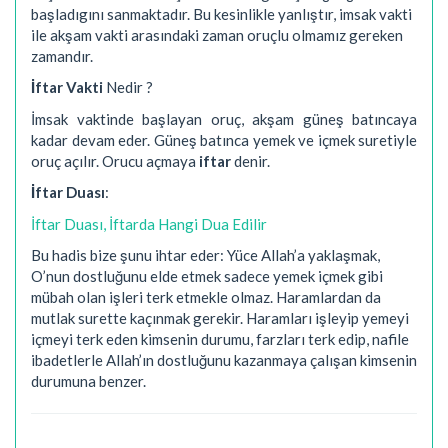
başladıgını sanmaktadır. Bu kesinlikle yanlıştır, imsak vakti
ile akşam vakti arasındaki zaman oruçlu olmamız gereken
zamandır.
İftar Vakti
Nedir ?
İmsak vaktinde başlayan oruç, akşam güneş batıncaya
kadar devam eder. Güneş batınca yemek ve içmek suretiyle
oruç açılır. Orucu açmaya
iftar
denir.
İftar Duası
:
İftar Duası, İftarda Hangi Dua Edilir
Bu hadis bize şunu ihtar eder: Yüce Allah’a yaklaşmak,
O’nun dostluğunu elde etmek sadece yemek içmek gibi
mübah olan işleri terk etmekle olmaz. Haramlardan da
mutlak surette kaçınmak gerekir. Haramları işleyip yemeyi
içmeyi terk eden kimsenin durumu, farzları terk edip, nafile
ibadetlerle Allah’ın dostluğunu kazanmaya çalışan kimsenin
durumuna benzer.