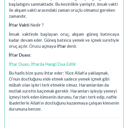
başladıgını sanmaktadır. Bu kesinlikle yanlıştır, imsak vakti
ile akşam vakti arasındaki zaman oruçlu olmamız gereken
zamandır.
İftar Vakti
Nedir ?
İmsak vaktinde başlayan oruç, akşam güneş batıncaya
kadar devam eder. Güneş batınca yemek ve içmek suretiyle
oruç açılır. Orucu açmaya
iftar
denir.
İftar Duası
:
İftar Duası, İftarda Hangi Dua Edilir
Bu hadis bize şunu ihtar eder: Yüce Allah’a yaklaşmak,
O’nun dostluğunu elde etmek sadece yemek içmek gibi
mübah olan işleri terk etmekle olmaz. Haramlardan da
mutlak surette kaçınmak gerekir. Haramları işleyip yemeyi
içmeyi terk eden kimsenin durumu, farzları terk edip, nafile
ibadetlerle Allah’ın dostluğunu kazanmaya çalışan kimsenin
durumuna benzer.