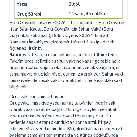
20:58
14 saat, 46 dakika
Bolu Göynük İmsakiye 2026 - İftar Vakitleri, Bolu Göynük
İftar Saat Kaçta, Bolu Göynük için Sahur Vakti (Bolu
Göynük İmsak Saati), Bolu Göynük 2026 Yılına ait
Ramazan İmsakiyesi çizelgesini sitemizi takip ederek
öğrenebilirsiniz.
Sahur vakti
, sabah ezanı okunmadan önce bitmektedir.
Takvimlerde belirtilen sahur vaktine kadar genelde halk
arasında sahur yapma olarak bilinen yemek ve içme işini
tamamlayıp oruç için niyet etmemiz gerekiyor. Sahur vakti
imsakiyelerde imsak vakti olarak belirtilen kısımdaki saat
bilgisidir..
Oruç vakti ne zaman başlar
Oruç vakti imsakiye yada namaz takvimleriinde imsak
olarak yazan saat ile başlar. Bir diğer söylem ile sabah
ezanı okunmadan önce oruç vakti başlamış olur. Bu
nedenle sabah ezanı okunduktan sonra artık birşey
içilmemeli ve yenilmemelidir. Birçok müslüman oruç vakti
başlama zamanını karıştırmakta ve güneş doğduğunda