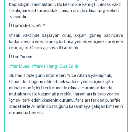
başladıgını sanmaktadır. Bu kesinlikle yanlıştır, imsak vakti
ile akşam vakti arasındaki zaman oruçlu olmamız gereken
zamandır.
İftar Vakti
Nedir ?
İmsak vaktinde başlayan oruç, akşam güneş batıncaya
kadar devam eder. Güneş batınca yemek ve içmek suretiyle
oruç açılır. Orucu açmaya
iftar
denir.
İftar Duası
:
İftar Duası, İftarda Hangi Dua Edilir
Bu hadis bize şunu ihtar eder: Yüce Allah’a yaklaşmak,
O’nun dostluğunu elde etmek sadece yemek içmek gibi
mübah olan işleri terk etmekle olmaz. Haramlardan da
mutlak surette kaçınmak gerekir. Haramları işleyip yemeyi
içmeyi terk eden kimsenin durumu, farzları terk edip, nafile
ibadetlerle Allah’ın dostluğunu kazanmaya çalışan kimsenin
durumuna benzer.