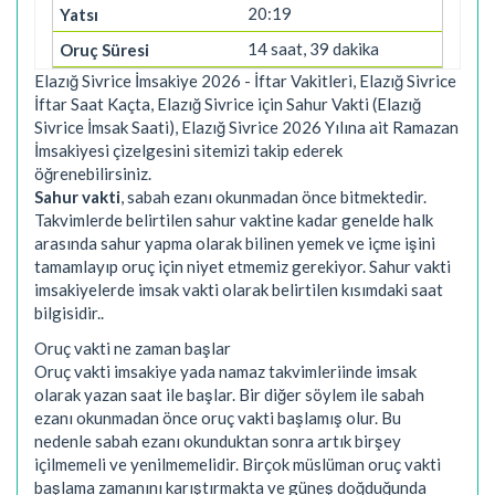
20:19
14 saat, 39 dakika
Elazığ Sivrice İmsakiye 2026 - İftar Vakitleri, Elazığ Sivrice
İftar Saat Kaçta, Elazığ Sivrice için Sahur Vakti (Elazığ
Sivrice İmsak Saati), Elazığ Sivrice 2026 Yılına ait Ramazan
İmsakiyesi çizelgesini sitemizi takip ederek
öğrenebilirsiniz.
Sahur vakti
, sabah ezanı okunmadan önce bitmektedir.
Takvimlerde belirtilen sahur vaktine kadar genelde halk
arasında sahur yapma olarak bilinen yemek ve içme işini
tamamlayıp oruç için niyet etmemiz gerekiyor. Sahur vakti
imsakiyelerde imsak vakti olarak belirtilen kısımdaki saat
bilgisidir..
Oruç vakti ne zaman başlar
Oruç vakti imsakiye yada namaz takvimleriinde imsak
olarak yazan saat ile başlar. Bir diğer söylem ile sabah
ezanı okunmadan önce oruç vakti başlamış olur. Bu
nedenle sabah ezanı okunduktan sonra artık birşey
içilmemeli ve yenilmemelidir. Birçok müslüman oruç vakti
başlama zamanını karıştırmakta ve güneş doğduğunda