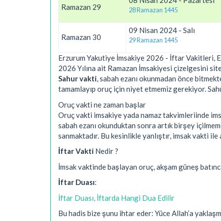
08 Nisan 2024 - Pazartesi
Ramazan 29
28 Ramazan 1445
09 Nisan 2024 - Salı
Ramazan 30
29 Ramazan 1445
Erzurum Yakutiye İmsakiye 2026 - İftar Vakitleri, 
2026 Yılına ait Ramazan İmsakiyesi çizelgesini site
Sahur vakti
, sabah ezanı okunmadan önce bitmekted
tamamlayıp oruç için niyet etmemiz gerekiyor. Sahur 
Oruç vakti ne zaman başlar
Oruç vakti imsakiye yada namaz takvimleriinde imsa
sabah ezanı okunduktan sonra artık birşey içilmem
sanmaktadır. Bu kesinlikle yanlıştır, imsak vakti 
İftar Vakti
Nedir ?
İmsak vaktinde başlayan oruç, akşam güneş batınc
İftar Duası
:
İftar Duası, İftarda Hangi Dua Edilir
Bu hadis bize şunu ihtar eder: Yüce Allah’a yakla