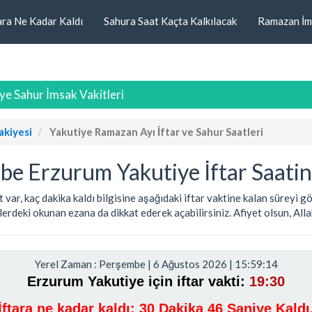
ara Ne Kadar Kaldı
Sahura Saat Kaçta Kalkılacak
Ramazan İm
ye Sahur İmsak Vakitleri
akiyesi
Yakutiye Ramazan Ayı İftar ve Sahur Saatleri
e Erzurum Yakutiye İftar Saatin
t var, kaç dakika kaldı bilgisine aşağıdaki iftar vaktine kalan süreyi
rdeki okunan ezana da dikkat ederek açabilirsiniz. Afiyet olsun, Allah 
Yerel Zaman : Perşembe | 6 Ağustos 2026 | 15:59:14
Erzurum Yakutiye için iftar vakti:
19:30
İftara ne kadar kaldı:
30 Dakika 46 Saniye Kaldı