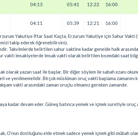
04:13
05:41
12:22
16:00
04:11
05:39
12:21
16:00
Erzurum Yakutiye İftar Saat Kaçta, Erzurum Yakutiye için Sahur Vakti
mizi takip ederek öğrenebilirsiniz.
ir. Takvimlerde belirtilen sahur vaktine kadar genelde halk arasında
vakti imsakiyelerde imsak vakti olarak belirtilen kısımdaki saat bilgi
k olarak yazan saat ile başlar. Bir diğer söylem ile sabah ezanı oku
eli ve yenilmemelidir. Birçok müslüman oruç vakti başlama zamanını
ile akşam vakti arasındaki zaman oruçlu olmamız gereken zamandır.
aya kadar devam eder. Güneş batınca yemek ve içmek suretiyle oruç 
şmak, O’nun dostluğunu elde etmek sadece yemek içmek gibi mübah ola