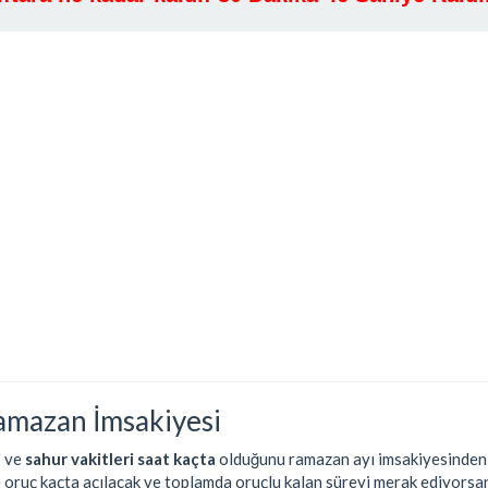
amazan İmsakiyesi
i
ve
sahur vakitleri saat kaçta
olduğunu ramazan ayı imsakiyesinden ö
e oruç kaçta açılacak ve toplamda oruçlu kalan süreyi merak ediyorsan