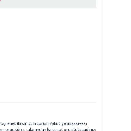
ğrenebilirsiniz. Erzurum Yakutiye imsakiyesi
ız oruç süresi alanından kaç saat oruç tutacağınızı