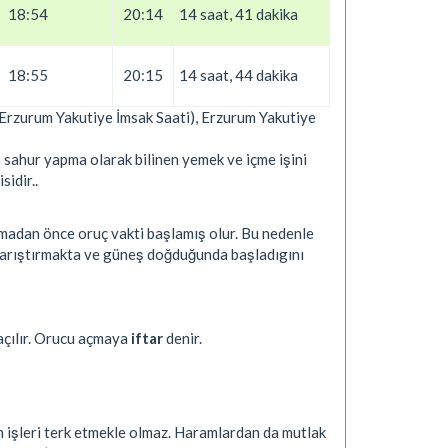
18:54
20:14
14 saat, 41 dakika
18:55
20:15
14 saat, 44 dakika
 (Erzurum Yakutiye İmsak Saati), Erzurum Yakutiye
 sahur yapma olarak bilinen yemek ve içme işini
sidir..
nmadan önce oruç vakti başlamış olur. Bu nedenle
 karıştırmakta ve güneş doğduğunda başladıgını
açılır. Orucu açmaya
iftar
denir.
n işleri terk etmekle olmaz. Haramlardan da mutlak