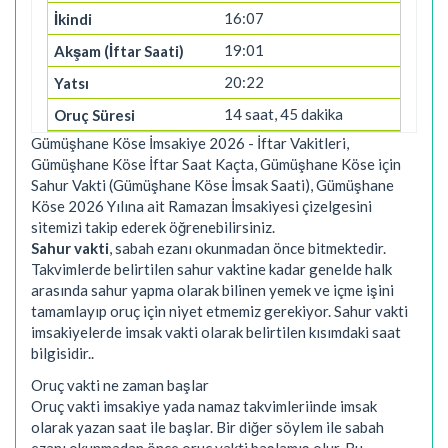
16:07
19:01
20:22
14 saat, 45 dakika
Gümüşhane Köse İmsakiye 2026 - İftar Vakitleri,
Gümüşhane Köse İftar Saat Kaçta, Gümüşhane Köse için
Sahur Vakti (Gümüşhane Köse İmsak Saati), Gümüşhane
Köse 2026 Yılına ait Ramazan İmsakiyesi çizelgesini
sitemizi takip ederek öğrenebilirsiniz.
Sahur vakti
, sabah ezanı okunmadan önce bitmektedir.
Takvimlerde belirtilen sahur vaktine kadar genelde halk
arasında sahur yapma olarak bilinen yemek ve içme işini
tamamlayıp oruç için niyet etmemiz gerekiyor. Sahur vakti
imsakiyelerde imsak vakti olarak belirtilen kısımdaki saat
bilgisidir..
Oruç vakti ne zaman başlar
Oruç vakti imsakiye yada namaz takvimleriinde imsak
olarak yazan saat ile başlar. Bir diğer söylem ile sabah
ezanı okunmadan önce oruç vakti başlamış olur. Bu