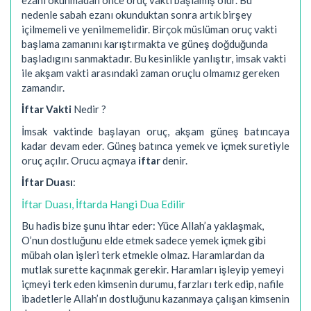
nedenle sabah ezanı okunduktan sonra artık birşey
içilmemeli ve yenilmemelidir. Birçok müslüman oruç vakti
başlama zamanını karıştırmakta ve güneş doğduğunda
başladıgını sanmaktadır. Bu kesinlikle yanlıştır, imsak vakti
ile akşam vakti arasındaki zaman oruçlu olmamız gereken
zamandır.
İftar Vakti
Nedir ?
İmsak vaktinde başlayan oruç, akşam güneş batıncaya
kadar devam eder. Güneş batınca yemek ve içmek suretiyle
oruç açılır. Orucu açmaya
iftar
denir.
İftar Duası
:
İftar Duası, İftarda Hangi Dua Edilir
Bu hadis bize şunu ihtar eder: Yüce Allah’a yaklaşmak,
O’nun dostluğunu elde etmek sadece yemek içmek gibi
mübah olan işleri terk etmekle olmaz. Haramlardan da
mutlak surette kaçınmak gerekir. Haramları işleyip yemeyi
içmeyi terk eden kimsenin durumu, farzları terk edip, nafile
ibadetlerle Allah’ın dostluğunu kazanmaya çalışan kimsenin