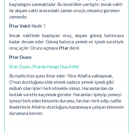
başladıgını sanmaktadır. Bu kesinlikle yanlıştır, imsak vakti
ile akşam vakti arasındaki zaman oruçlu olmamız gereken
zamandır.
İftar Vakti
Nedir ?
İmsak vaktinde başlayan oruç, akşam güneş batıncaya
kadar devam eder. Güneş batınca yemek ve içmek suretiyle
oruç açılır. Orucu açmaya
iftar
denir.
İftar Duası
:
İftar Duası, İftarda Hangi Dua Edilir
Bu hadis bize şunu ihtar eder: Yüce Allah’a yaklaşmak,
O’nun dostluğunu elde etmek sadece yemek içmek gibi
mübah olan işleri terk etmekle olmaz. Haramlardan da
mutlak surette kaçınmak gerekir. Haramları işleyip yemeyi
içmeyi terk eden kimsenin durumu, farzları terk edip, nafile
ibadetlerle Allah’ın dostluğunu kazanmaya çalışan kimsenin
durumuna benzer.