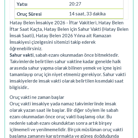
20:27
14 saat, 33 dakika
Hatay Belen İmsakiye 2026 - İftar Vakitleri, Hatay Belen
İftar Saat Kaçta, Hatay Belen için Sahur Vakti (Hatay Belen
İmsak Saati), Hatay Belen 2026 Yılına ait Ramazan
İmsakiyesi çizelgesini sitemizi takip ederek
öğrenebilirsiniz.
Sahur vakti
, sabah ezanı okunmadan önce bitmektedir.
Takvimlerde belirtilen sahur vaktine kadar genelde halk
arasında sahur yapma olarak bilinen yemek ve içme işini
tamamlayıp oruç için niyet etmemiz gerekiyor. Sahur vakti
imsakiyelerde imsak vakti olarak belirtilen kısımdaki saat
bilgisidir..
Oruç vakti ne zaman başlar
Oruç vakti imsakiye yada namaz takvimleriinde imsak
olarak yazan saat ile başlar. Bir diğer söylem ile sabah
ezanı okunmadan önce oruç vakti başlamış olur. Bu
nedenle sabah ezanı okunduktan sonra artık birşey
içilmemeli ve yenilmemelidir. Birçok müslüman oruç vakti
başlama zamanını karıştırmakta ve güneş doğduğunda