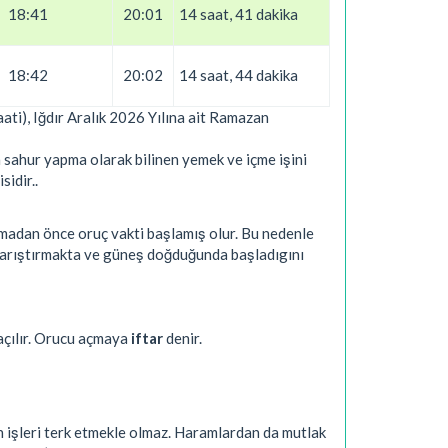
18:41
20:01
14 saat, 41 dakika
18:42
20:02
14 saat, 44 dakika
Saati), Iğdır Aralık 2026 Yılına ait Ramazan
 sahur yapma olarak bilinen yemek ve içme işini
sidir..
nmadan önce oruç vakti başlamış olur. Bu nedenle
 karıştırmakta ve güneş doğduğunda başladıgını
açılır. Orucu açmaya
iftar
denir.
n işleri terk etmekle olmaz. Haramlardan da mutlak