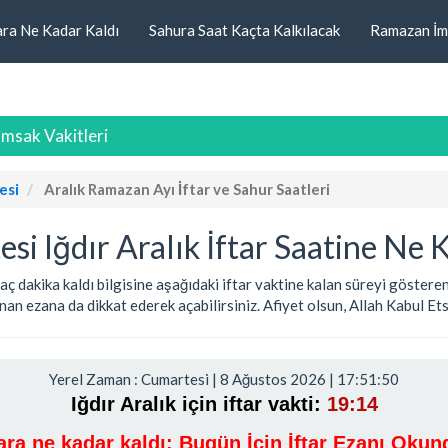
ara Ne Kadar Kaldı
Sahura Saat Kaçta Kalkılacak
Ramazan İm
 İmsak Vakitleri
esi
Aralık Ramazan Ayı İftar ve Sahur Saatleri
i Iğdır Aralık İftar Saatine Ne 
r, kaç dakika kaldı bilgisine aşağıdaki iftar vaktine kalan süreyi göst
an ezana da dikkat ederek açabilirsiniz. Afiyet olsun, Allah Kabul Etsin
Yerel Zaman : Cumartesi | 8 Ağustos 2026 | 17:51:50
Iğdır Aralık için iftar vakti:
19:14
tara ne kadar kaldı:
Bugün İçin İftar Ezanı Okun