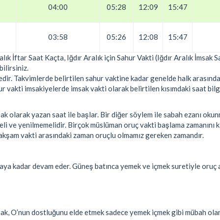
04:00
05:28
12:09
15:47
03:58
05:26
12:08
15:47
ralık İftar Saat Kaçta, Iğdır Aralık için Sahur Vakti (Iğdır Aralık İmsak 
ilirsiniz.
ir. Takvimlerde belirtilen sahur vaktine kadar genelde halk arasında
vakti imsakiyelerde imsak vakti olarak belirtilen kısımdaki saat bilgi
k olarak yazan saat ile başlar. Bir diğer söylem ile sabah ezanı oku
eli ve yenilmemelidir. Birçok müslüman oruç vakti başlama zamanını
ile akşam vakti arasındaki zaman oruçlu olmamız gereken zamandır.
aya kadar devam eder. Güneş batınca yemek ve içmek suretiyle oruç 
şmak, O’nun dostluğunu elde etmek sadece yemek içmek gibi mübah ola