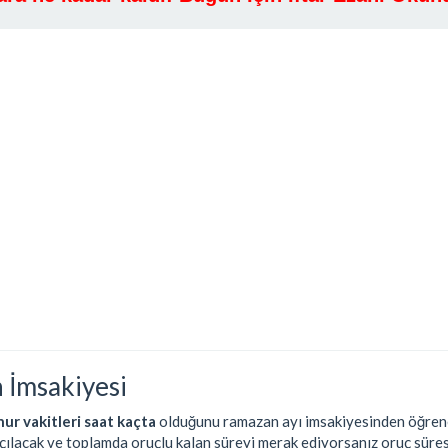
 İmsakiyesi
hur vakitleri saat kaçta
olduğunu ramazan ayı imsakiyesinden öğrenebi
açılacak ve toplamda oruçlu kalan süreyi merak ediyorsanız oruç süres