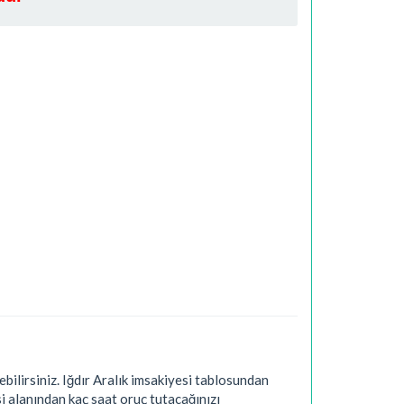
lirsiniz. Iğdır Aralık imsakiyesi tablosundan
i alanından kaç saat oruç tutacağınızı