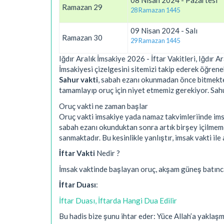
08 Nisan 2024 - Pazartesi
Ramazan 29
28 Ramazan 1445
09 Nisan 2024 - Salı
Ramazan 30
29 Ramazan 1445
Iğdır Aralık İmsakiye 2026 - İftar Vakitleri, Iğdır A
İmsakiyesi çizelgesini sitemizi takip ederek öğreneb
Sahur vakti
, sabah ezanı okunmadan önce bitmekted
tamamlayıp oruç için niyet etmemiz gerekiyor. Sahur 
Oruç vakti ne zaman başlar
Oruç vakti imsakiye yada namaz takvimleriinde imsa
sabah ezanı okunduktan sonra artık birşey içilmem
sanmaktadır. Bu kesinlikle yanlıştır, imsak vakti 
İftar Vakti
Nedir ?
İmsak vaktinde başlayan oruç, akşam güneş batınc
İftar Duası
:
İftar Duası, İftarda Hangi Dua Edilir
Bu hadis bize şunu ihtar eder: Yüce Allah’a yakla