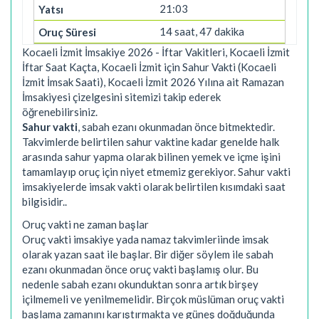
21:03
14 saat, 47 dakika
Kocaeli İzmit İmsakiye 2026 - İftar Vakitleri, Kocaeli İzmit
İftar Saat Kaçta, Kocaeli İzmit için Sahur Vakti (Kocaeli
İzmit İmsak Saati), Kocaeli İzmit 2026 Yılına ait Ramazan
İmsakiyesi çizelgesini sitemizi takip ederek
öğrenebilirsiniz.
Sahur vakti
, sabah ezanı okunmadan önce bitmektedir.
Takvimlerde belirtilen sahur vaktine kadar genelde halk
arasında sahur yapma olarak bilinen yemek ve içme işini
tamamlayıp oruç için niyet etmemiz gerekiyor. Sahur vakti
imsakiyelerde imsak vakti olarak belirtilen kısımdaki saat
bilgisidir..
Oruç vakti ne zaman başlar
Oruç vakti imsakiye yada namaz takvimleriinde imsak
olarak yazan saat ile başlar. Bir diğer söylem ile sabah
ezanı okunmadan önce oruç vakti başlamış olur. Bu
nedenle sabah ezanı okunduktan sonra artık birşey
içilmemeli ve yenilmemelidir. Birçok müslüman oruç vakti
başlama zamanını karıştırmakta ve güneş doğduğunda