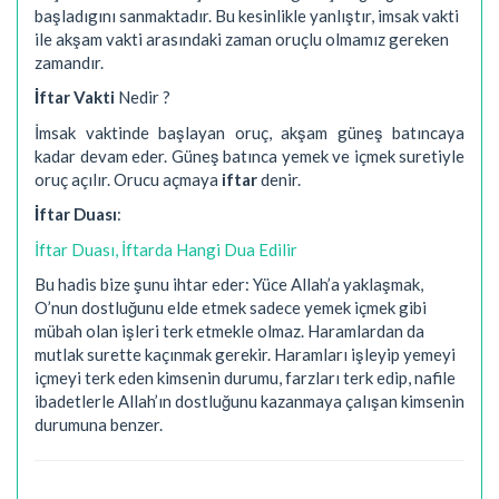
başladıgını sanmaktadır. Bu kesinlikle yanlıştır, imsak vakti
ile akşam vakti arasındaki zaman oruçlu olmamız gereken
zamandır.
İftar Vakti
Nedir ?
İmsak vaktinde başlayan oruç, akşam güneş batıncaya
kadar devam eder. Güneş batınca yemek ve içmek suretiyle
oruç açılır. Orucu açmaya
iftar
denir.
İftar Duası
:
İftar Duası, İftarda Hangi Dua Edilir
Bu hadis bize şunu ihtar eder: Yüce Allah’a yaklaşmak,
O’nun dostluğunu elde etmek sadece yemek içmek gibi
mübah olan işleri terk etmekle olmaz. Haramlardan da
mutlak surette kaçınmak gerekir. Haramları işleyip yemeyi
içmeyi terk eden kimsenin durumu, farzları terk edip, nafile
ibadetlerle Allah’ın dostluğunu kazanmaya çalışan kimsenin
durumuna benzer.