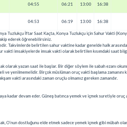
04:55
06:21
13:00
16:38
04:53
06:19
13:00
16:38
onya Tuzlukçu İftar Saat Kaçta, Konya Tuzlukçu için Sahur Vakti (Ko
akip ederek öğrenebilirsiniz.
ir. Takvimlerde belirtilen sahur vaktine kadar genelde halk arasında
vakti imsakiyelerde imsak vakti olarak belirtilen kısımdaki saat bilgi
k olarak yazan saat ile başlar. Bir diğer söylem ile sabah ezanı oku
eli ve yenilmemelidir. Birçok müslüman oruç vakti başlama zamanını
ile akşam vakti arasındaki zaman oruçlu olmamız gereken zamandır.
aya kadar devam eder. Güneş batınca yemek ve içmek suretiyle oruç 
şmak, O’nun dostluğunu elde etmek sadece yemek içmek gibi mübah ola