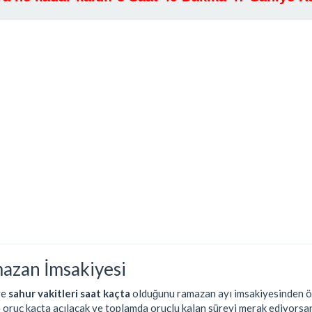
azan İmsakiyesi
ve
sahur vakitleri saat kaçta
olduğunu ramazan ayı imsakiyesinden öğ
e oruç kaçta açılacak ve toplamda oruçlu kalan süreyi merak ediyorsan