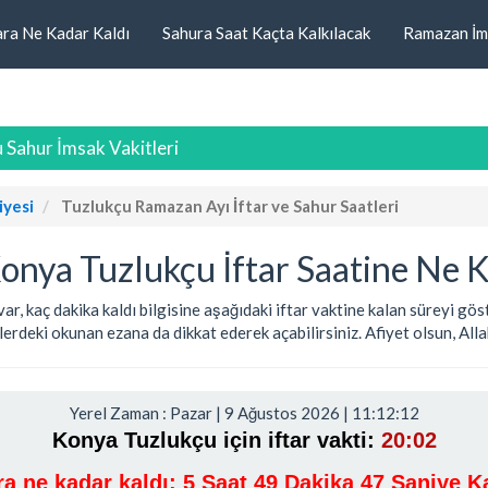
ara Ne Kadar Kaldı
Sahura Saat Kaçta Kalkılacak
Ramazan İm
 Sahur İmsak Vakitleri
iyesi
Tuzlukçu Ramazan Ayı İftar ve Sahur Saatleri
onya Tuzlukçu İftar Saatine Ne K
 var, kaç dakika kaldı bilgisine aşağıdaki iftar vaktine kalan süreyi g
rdeki okunan ezana da dikkat ederek açabilirsiniz. Afiyet olsun, Allah 
Yerel Zaman : Pazar | 9 Ağustos 2026 | 11:12:12
Konya Tuzlukçu için iftar vakti:
20:02
ara ne kadar kaldı:
5 Saat 49 Dakika 47 Saniye Ka