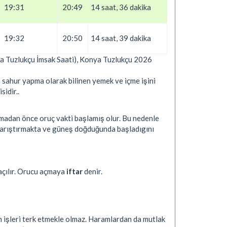
19:31
20:49
14 saat, 36 dakika
19:32
20:50
14 saat, 39 dakika
nya Tuzlukçu İmsak Saati), Konya Tuzlukçu 2026
 sahur yapma olarak bilinen yemek ve içme işini
sidir..
nmadan önce oruç vakti başlamış olur. Bu nedenle
 karıştırmakta ve güneş doğduğunda başladıgını
açılır. Orucu açmaya
iftar
denir.
n işleri terk etmekle olmaz. Haramlardan da mutlak