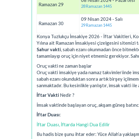
08 Nisan 2024 - Pazartesi
Ramazan 29
28 Ramazan 1445
09 Nisan 2024 - Salı
Ramazan 30
29 Ramazan 1445
Konya Tuzlukçu İmsakiye 2026 - İftar Vakitleri, K
Yılına ait Ramazan İmsakiyesi çizelgesini sitemizi t
Sahur vakti
, sabah ezanı okunmadan önce bitmekted
tamamlayıp oruç için niyet etmemiz gerekiyor. Sahur 
Oruç vakti ne zaman başlar
Oruç vakti imsakiye yada namaz takvimleriinde imsa
sabah ezanı okunduktan sonra artık birşey içilmem
sanmaktadır. Bu kesinlikle yanlıştır, imsak vakti 
İftar Vakti
Nedir ?
İmsak vaktinde başlayan oruç, akşam güneş batınc
İftar Duası
:
İftar Duası, İftarda Hangi Dua Edilir
Bu hadis bize şunu ihtar eder: Yüce Allah’a yakla