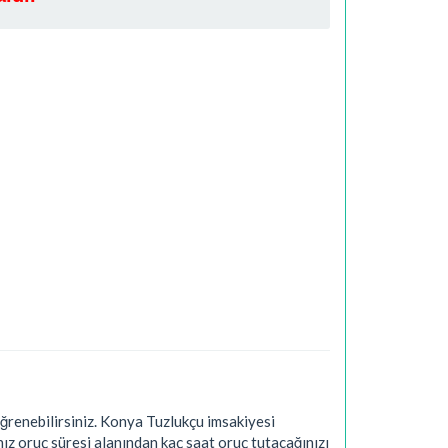
renebilirsiniz. Konya Tuzlukçu imsakiyesi
ız oruç süresi alanından kaç saat oruç tutacağınızı