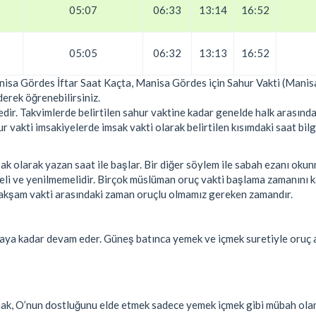
05:07
06:33
13:14
16:52
05:05
06:32
13:13
16:52
nisa Gördes İftar Saat Kaçta, Manisa Gördes için Sahur Vakti (Mani
derek öğrenebilirsiniz.
ir. Takvimlerde belirtilen sahur vaktine kadar genelde halk arasında
vakti imsakiyelerde imsak vakti olarak belirtilen kısımdaki saat bilgi
k olarak yazan saat ile başlar. Bir diğer söylem ile sabah ezanı oku
eli ve yenilmemelidir. Birçok müslüman oruç vakti başlama zamanını
ile akşam vakti arasındaki zaman oruçlu olmamız gereken zamandır.
aya kadar devam eder. Güneş batınca yemek ve içmek suretiyle oruç 
şmak, O’nun dostluğunu elde etmek sadece yemek içmek gibi mübah ola