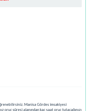
renebilirsiniz. Manisa Gördes imsakiyesi
ız oruç süresi alanından kaç saat oruç tutacağınızı