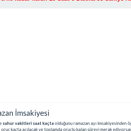
zan İmsakiyesi
e
sahur vakitleri saat kaçta
olduğunu ramazan ayı imsakiyesinden öğ
e oruç kaçta açılacak ve toplamda oruçlu kalan süreyi merak ediyorsan