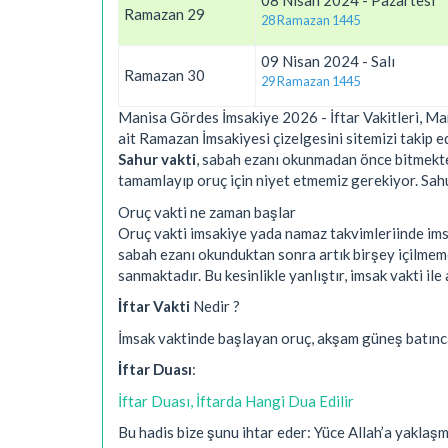
08 Nisan 2024 - Pazartesi
Ramazan 29
28 Ramazan 1445
09 Nisan 2024 - Salı
Ramazan 30
29 Ramazan 1445
Manisa Gördes İmsakiye 2026 - İftar Vakitleri, Ma
ait Ramazan İmsakiyesi çizelgesini sitemizi takip e
Sahur vakti
, sabah ezanı okunmadan önce bitmekted
tamamlayıp oruç için niyet etmemiz gerekiyor. Sahur 
Oruç vakti ne zaman başlar
Oruç vakti imsakiye yada namaz takvimleriinde imsa
sabah ezanı okunduktan sonra artık birşey içilmem
sanmaktadır. Bu kesinlikle yanlıştır, imsak vakti 
İftar Vakti
Nedir ?
İmsak vaktinde başlayan oruç, akşam güneş batınc
İftar Duası
:
İftar Duası, İftarda Hangi Dua Edilir
Bu hadis bize şunu ihtar eder: Yüce Allah’a yakla