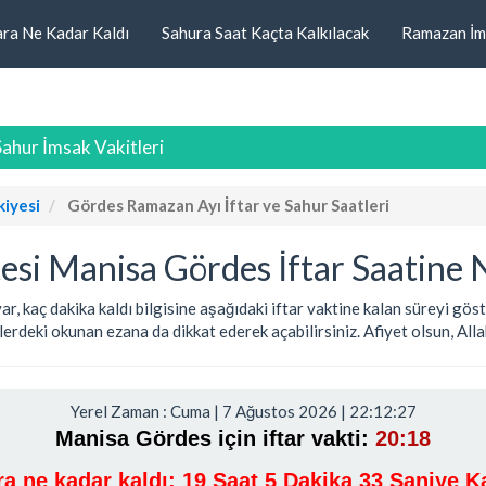
ara Ne Kadar Kaldı
Sahura Saat Kaçta Kalkılacak
Ramazan İm
ahur İmsak Vakitleri
iyesi
Gördes Ramazan Ayı İftar ve Sahur Saatleri
si Manisa Gördes İftar Saatine 
var, kaç dakika kaldı bilgisine aşağıdaki iftar vaktine kalan süreyi gö
rdeki okunan ezana da dikkat ederek açabilirsiniz. Afiyet olsun, Allah 
Yerel Zaman : Cuma | 7 Ağustos 2026 | 22:12:28
Manisa Gördes için iftar vakti:
20:18
ara ne kadar kaldı:
19 Saat 5 Dakika 32 Saniye Ka