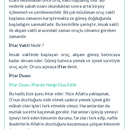
nedenle sabah ezanı okunduktan sonra artık birşey
içilmemeli ve yenilmemelidir. Birçok müslüman oruç vakti
başlama zamanını karıştırmakta ve güneş doğduğunda
başladıgını sanmaktadır. Bu kesinlikle yanlıştır, imsak vakti
ile akşam vakti arasındaki zaman oruçlu olmamız gereken
zamandır.
İftar Vakti
Nedir ?
İmsak vaktinde başlayan oruç, akşam güneş batıncaya
kadar devam eder. Güneş batınca yemek ve içmek suretiyle
oruç açılır. Orucu açmaya
iftar
denir.
İftar Duası
:
İftar Duası, İftarda Hangi Dua Edilir
Bu hadis bize şunu ihtar eder: Yüce Allah’a yaklaşmak,
O’nun dostluğunu elde etmek sadece yemek içmek gibi
mübah olan işleri terk etmekle olmaz. Haramlardan da
mutlak surette kaçınmak gerekir. Haramları işleyip yemeyi
içmeyi terk eden kimsenin durumu, farzları terk edip, nafile
ibadetlerle Allah’ın dostluğunu kazanmaya çalışan kimsenin