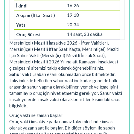
16:26
19:18
20:34
14 saat, 33 dakika
Mersin(içel) Mezitli İmsakiye 2026 - İftar Vakitleri,
Mersin(içel) Mezitli İftar Saat Kaçta, Mersin(içel) Mezitli
için Sahur Vakti (Mersin(içel) Mezitli İmsak Saati),
Mersin(içel) Mezitli 2026 Yılına ait Ramazan İmsakiyesi
çizelgesini sitemizi takip ederek öğrenebilirsiniz.
Sahur vakti
, sabah ezanı okunmadan önce bitmektedir.
Takvimlerde belirtilen sahur vaktine kadar genelde halk
arasında sahur yapma olarak bilinen yemek ve içme işini
tamamlayıp oruç için niyet etmemiz gerekiyor. Sahur vakti
imsakiyelerde imsak vakti olarak belirtilen kısımdaki saat
bilgisidir..
Oruç vakti ne zaman başlar
Oruç vakti imsakiye yada namaz takvimleriinde imsak
olarak yazan saat ile başlar. Bir diğer söylem ile sabah
ezanı okunmadan önce oruç vakti başlamış olur. Bu