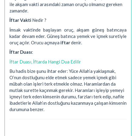
ile akşam vakti arasındaki zaman oruçlu olmamız gereken
zamandır.
İftar Vakti
Nedir ?
İmsak vaktinde başlayan oruç, akşam güneş batıncaya
kadar devam eder. Güneş batınca yemek ve içmek suretiyle
oruç açılır. Orucu açmaya
iftar
denir.
İftar Duası
:
İftar Duası, İftarda Hangi Dua Edilir
Bu hadis bize şunu ihtar eder: Yüce Allah’a yaklaşmak,
O’nun dostluğunu elde etmek sadece yemek içmek gibi
mübah olan işleri terk etmekle olmaz. Haramlardan da
mutlak surette kaçınmak gerekir. Haramları işleyip yemeyi
içmeyi terk eden kimsenin durumu, farzları terk edip, nafile
ibadetlerle Allah’ın dostluğunu kazanmaya çalışan kimsenin
durumuna benzer.