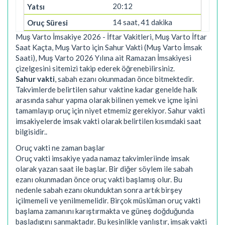
20:12
14 saat, 41 dakika
Muş Varto İmsakiye 2026 - İftar Vakitleri, Muş Varto İftar
Saat Kaçta, Muş Varto için Sahur Vakti (Muş Varto İmsak
Saati), Muş Varto 2026 Yılına ait Ramazan İmsakiyesi
çizelgesini sitemizi takip ederek öğrenebilirsiniz.
Sahur vakti
, sabah ezanı okunmadan önce bitmektedir.
Takvimlerde belirtilen sahur vaktine kadar genelde halk
arasında sahur yapma olarak bilinen yemek ve içme işini
tamamlayıp oruç için niyet etmemiz gerekiyor. Sahur vakti
imsakiyelerde imsak vakti olarak belirtilen kısımdaki saat
bilgisidir..
Oruç vakti ne zaman başlar
Oruç vakti imsakiye yada namaz takvimleriinde imsak
olarak yazan saat ile başlar. Bir diğer söylem ile sabah
ezanı okunmadan önce oruç vakti başlamış olur. Bu
nedenle sabah ezanı okunduktan sonra artık birşey
içilmemeli ve yenilmemelidir. Birçok müslüman oruç vakti
başlama zamanını karıştırmakta ve güneş doğduğunda
başladıgını sanmaktadır. Bu kesinlikle yanlıştır, imsak vakti