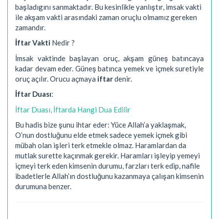
başladıgını sanmaktadır. Bu kesinlikle yanlıştır, imsak vakti
ile akşam vakti arasındaki zaman oruçlu olmamız gereken
zamandır.
İftar Vakti
Nedir ?
İmsak vaktinde başlayan oruç, akşam güneş batıncaya
kadar devam eder. Güneş batınca yemek ve içmek suretiyle
oruç açılır. Orucu açmaya
iftar
denir.
İftar Duası
:
İftar Duası, İftarda Hangi Dua Edilir
Bu hadis bize şunu ihtar eder: Yüce Allah’a yaklaşmak,
O’nun dostluğunu elde etmek sadece yemek içmek gibi
mübah olan işleri terk etmekle olmaz. Haramlardan da
mutlak surette kaçınmak gerekir. Haramları işleyip yemeyi
içmeyi terk eden kimsenin durumu, farzları terk edip, nafile
ibadetlerle Allah’ın dostluğunu kazanmaya çalışan kimsenin
durumuna benzer.