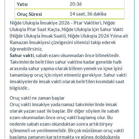
20:36
14 saat, 36 dakika
Niğde Ulukışla İmsakiye 2026 - İftar Vakitleri, Niğde
Ulukışla İftar Saat Kaçta, Niğde Ulukışla için Sahur Vakti
(Niğde Ulukışla İmsak Saati), Niğde Ulukışla 2026 Yılına ait
Ramazan İmsakiyesi çizelgesini sitemizi takip ederek
öğrenebilirsiniz.
Sahur vakti
, sabah ezanı okunmadan önce bitmektedir.
Takvimlerde belirtilen sahur vaktine kadar genelde halk
arasında sahur yapma olarak bilinen yemek ve içme işini
tamamlayıp oruç için niyet etmemiz gerekiyor. Sahur vakti
imsakiyelerde imsak vakti olarak belirtilen kısımdaki saat
bilgisidir..
Oruç vakti ne zaman başlar
Oruç vakti imsakiye yada namaz takvimleriinde imsak
olarak yazan saat ile başlar. Bir diğer söylem ile sabah
ezanı okunmadan önce oruç vakti başlamış olur. Bu
nedenle sabah ezanı okunduktan sonra artık birşey
içilmemeli ve yenilmemelidir. Birçok müslüman oruç vakti
başlama zamanını karıştırmakta ve güneş doğduğunda