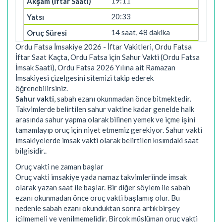
19:11
20:33
14 saat, 48 dakika
Ordu Fatsa İmsakiye 2026 - İftar Vakitleri, Ordu Fatsa
İftar Saat Kaçta, Ordu Fatsa için Sahur Vakti (Ordu Fatsa
İmsak Saati), Ordu Fatsa 2026 Yılına ait Ramazan
İmsakiyesi çizelgesini sitemizi takip ederek
öğrenebilirsiniz.
Sahur vakti
, sabah ezanı okunmadan önce bitmektedir.
Takvimlerde belirtilen sahur vaktine kadar genelde halk
arasında sahur yapma olarak bilinen yemek ve içme işini
tamamlayıp oruç için niyet etmemiz gerekiyor. Sahur vakti
imsakiyelerde imsak vakti olarak belirtilen kısımdaki saat
bilgisidir..
Oruç vakti ne zaman başlar
Oruç vakti imsakiye yada namaz takvimleriinde imsak
olarak yazan saat ile başlar. Bir diğer söylem ile sabah
ezanı okunmadan önce oruç vakti başlamış olur. Bu
nedenle sabah ezanı okunduktan sonra artık birşey
içilmemeli ve yenilmemelidir. Birçok müslüman oruç vakti