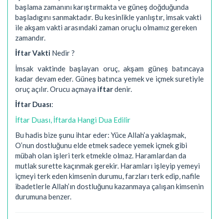
başlama zamanını karıştırmakta ve güneş doğduğunda
başladıgını sanmaktadır. Bu kesinlikle yanlıştır, imsak vakti
ile akşam vakti arasındaki zaman oruçlu olmamız gereken
zamandır.
İftar Vakti
Nedir ?
İmsak vaktinde başlayan oruç, akşam güneş batıncaya
kadar devam eder. Güneş batınca yemek ve içmek suretiyle
oruç açılır. Orucu açmaya
iftar
denir.
İftar Duası
:
İftar Duası, İftarda Hangi Dua Edilir
Bu hadis bize şunu ihtar eder: Yüce Allah’a yaklaşmak,
O’nun dostluğunu elde etmek sadece yemek içmek gibi
mübah olan işleri terk etmekle olmaz. Haramlardan da
mutlak surette kaçınmak gerekir. Haramları işleyip yemeyi
içmeyi terk eden kimsenin durumu, farzları terk edip, nafile
ibadetlerle Allah’ın dostluğunu kazanmaya çalışan kimsenin
durumuna benzer.