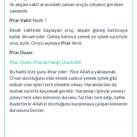
ile akşam vakti arasındaki zaman oruçlu olmamız gereken
zamandır.
İftar Vakti
Nedir ?
İmsak vaktinde başlayan oruç, akşam güneş batıncaya
kadar devam eder. Güneş batınca yemek ve içmek suretiyle
oruç açılır. Orucu açmaya
iftar
denir.
İftar Duası
:
İftar Duası, İftarda Hangi Dua Edilir
Bu hadis bize şunu ihtar eder: Yüce Allah’a yaklaşmak,
O’nun dostluğunu elde etmek sadece yemek içmek gibi
mübah olan işleri terk etmekle olmaz. Haramlardan da
mutlak surette kaçınmak gerekir. Haramları işleyip yemeyi
içmeyi terk eden kimsenin durumu, farzları terk edip, nafile
ibadetlerle Allah’ın dostluğunu kazanmaya çalışan kimsenin
durumuna benzer.