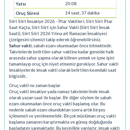
20:08
14 saat, 37 dakika
Siirt Siirt İmsakiye 2026 - İftar Vakitleri, Siirt Siirt İftar
Saat Kaçta, Siirt Siirt için Sahur Vakti (Siirt Siirt İmsak
Saati), Siirt Siirt 2026 Yılına ait Ramazan İmsakiyesi
çizelgesini sitemizi takip ederek öğrenebilirsiniz.
Sahur vakti
, sabah ezanı okunmadan önce bitmektedir.
Takvimlerde belirtilen sahur vaktine kadar genelde halk
arasında sahur yapma olarak bilinen yemek ve içme işini
tamamlayıp oruç için niyet etmemiz gerekiyor. Sahur vakti
imsakiyelerde imsak vakti olarak belirtilen kısımdaki saat
bilgisidir..
Oruç vakti ne zaman başlar
Oruç vakti imsakiye yada namaz takvimleriinde imsak
olarak yazan saat ile başlar. Bir diğer söylem ile sabah
ezanı okunmadan önce oruç vakti başlamış olur. Bu
nedenle sabah ezanı okunduktan sonra artık birşey
içilmemeli ve yenilmemelidir. Birçok müslüman oruç vakti
başlama zamanını karıştırmakta ve güneş doğduğunda
başladıgını sanmaktadır. Bu kesinlikle yanlıştır, imsak vakti