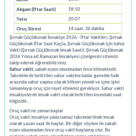
18:50
20:07
14 saat, 36 dakika
Şırnak Güçlükonak İmsakiye 2026 - İftar Vakitleri, Şırnak
Güçlükonak İftar Saat Kaçta, Şırnak Güçlükonak için Sahur
Vakti (Şırnak Güçlükonak İmsak Saati), Şırnak Güçlükonak
2026 Yılına ait Ramazan İmsakiyesi çizelgesini sitemizi
takip ederek öğrenebilirsiniz.
Sahur vakti
, sabah ezanı okunmadan önce bitmektedir.
Takvimlerde belirtilen sahur vaktine kadar genelde halk
arasında sahur yapma olarak bilinen yemek ve içme işini
tamamlayıp oruç için niyet etmemiz gerekiyor. Sahur vakti
imsakiyelerde imsak vakti olarak belirtilen kısımdaki saat
bilgisidir..
Oruç vakti ne zaman başlar
Oruç vakti imsakiye yada namaz takvimleriinde imsak
olarak yazan saat ile başlar. Bir diğer söylem ile sabah
ezanı okunmadan önce oruç vakti başlamış olur. Bu
nedenle sabah ezanı okunduktan sonra artık birşey