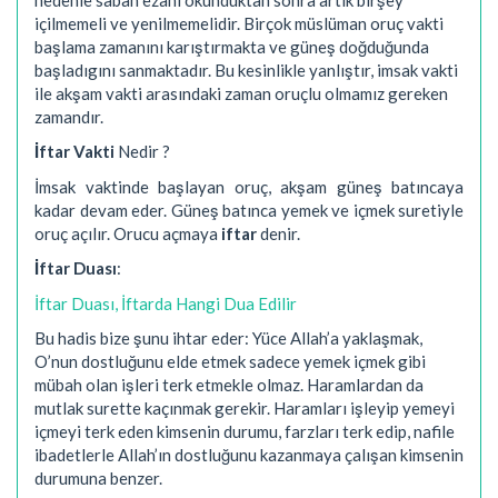
içilmemeli ve yenilmemelidir. Birçok müslüman oruç vakti
başlama zamanını karıştırmakta ve güneş doğduğunda
başladıgını sanmaktadır. Bu kesinlikle yanlıştır, imsak vakti
ile akşam vakti arasındaki zaman oruçlu olmamız gereken
zamandır.
İftar Vakti
Nedir ?
İmsak vaktinde başlayan oruç, akşam güneş batıncaya
kadar devam eder. Güneş batınca yemek ve içmek suretiyle
oruç açılır. Orucu açmaya
iftar
denir.
İftar Duası
:
İftar Duası, İftarda Hangi Dua Edilir
Bu hadis bize şunu ihtar eder: Yüce Allah’a yaklaşmak,
O’nun dostluğunu elde etmek sadece yemek içmek gibi
mübah olan işleri terk etmekle olmaz. Haramlardan da
mutlak surette kaçınmak gerekir. Haramları işleyip yemeyi
içmeyi terk eden kimsenin durumu, farzları terk edip, nafile
ibadetlerle Allah’ın dostluğunu kazanmaya çalışan kimsenin
durumuna benzer.