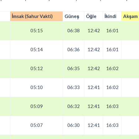
İmsak (Sahur Vakti)
Güneş
Öğle
İkindi
Akşam (
05:15
06:38
12:42
16:01
05:14
06:36
12:42
16:01
05:12
06:35
12:42
16:02
05:10
06:33
12:41
16:02
05:09
06:32
12:41
16:03
05:07
06:30
12:41
16:03