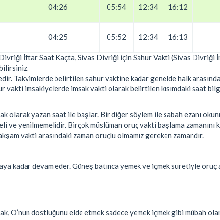
04:26
05:54
12:34
16:12
04:25
05:52
12:34
16:13
 Divriği İftar Saat Kaçta, Sivas Divriği için Sahur Vakti (Sivas Divriği
ilirsiniz.
ir. Takvimlerde belirtilen sahur vaktine kadar genelde halk arasında
vakti imsakiyelerde imsak vakti olarak belirtilen kısımdaki saat bilgi
k olarak yazan saat ile başlar. Bir diğer söylem ile sabah ezanı oku
eli ve yenilmemelidir. Birçok müslüman oruç vakti başlama zamanını
ile akşam vakti arasındaki zaman oruçlu olmamız gereken zamandır.
aya kadar devam eder. Güneş batınca yemek ve içmek suretiyle oruç 
şmak, O’nun dostluğunu elde etmek sadece yemek içmek gibi mübah ola