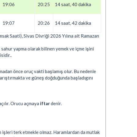
19:06
20:25
14 saat, 40 dakika
19:07
20:26
14 saat, 42 dakika
 İmsak Saati), Sivas Divriği 2026 Yılına ait Ramazan
 sahur yapma olarak bilinen yemek ve içme işini
sidir..
nmadan önce oruç vakti başlamış olur. Bu nedenle
 karıştırmakta ve güneş doğduğunda başladıgını
açılır. Orucu açmaya
iftar
denir.
n işleri terk etmekle olmaz. Haramlardan da mutlak