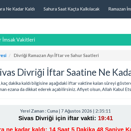
ara Ne Kadar Kaldı
Sahura Saat Kaçta Kalkılacak
Ramazan İm
ur İmsak Vakitleri
yesi
Divriği Ramazan Ayı İftar ve Sahur Saatleri
as Divriği İftar Saatine Ne Kada
ar, kaç dakika kaldı bilgisine aşağıdaki iftar vaktine kalan süreyi gös
an ezana da dikkat ederek açabilirsiniz. Afiyet olsun, Allah Kabul Etsin
Yerel Zaman : Cuma | 7 Ağustos 2026 | 2:35:11
Sivas Divriği için iftar vakti:
19:41
ara ne kadar kaldı:
14 Saat 5 Dakika 48 Saniye Ka