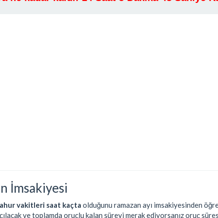
n İmsakiyesi
ahur vakitleri saat kaçta
olduğunu ramazan ayı imsakiyesinden öğrene
açılacak ve toplamda oruçlu kalan süreyi merak ediyorsanız oruç süres