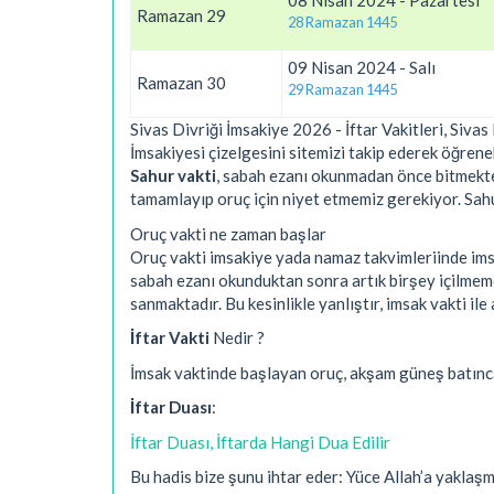
08 Nisan 2024 - Pazartesi
Ramazan 29
28 Ramazan 1445
09 Nisan 2024 - Salı
Ramazan 30
29 Ramazan 1445
Sivas Divriği İmsakiye 2026 - İftar Vakitleri, Sivas
İmsakiyesi çizelgesini sitemizi takip ederek öğreneb
Sahur vakti
, sabah ezanı okunmadan önce bitmekted
tamamlayıp oruç için niyet etmemiz gerekiyor. Sahur 
Oruç vakti ne zaman başlar
Oruç vakti imsakiye yada namaz takvimleriinde imsa
sabah ezanı okunduktan sonra artık birşey içilmem
sanmaktadır. Bu kesinlikle yanlıştır, imsak vakti 
İftar Vakti
Nedir ?
İmsak vaktinde başlayan oruç, akşam güneş batınc
İftar Duası
:
İftar Duası, İftarda Hangi Dua Edilir
Bu hadis bize şunu ihtar eder: Yüce Allah’a yakla