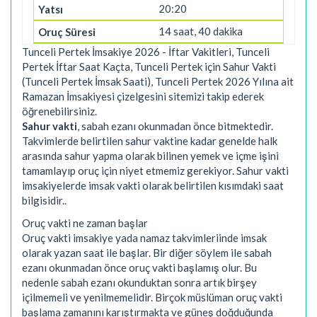
20:20
14 saat, 40 dakika
Tunceli Pertek İmsakiye 2026 - İftar Vakitleri, Tunceli
Pertek İftar Saat Kaçta, Tunceli Pertek için Sahur Vakti
(Tunceli Pertek İmsak Saati), Tunceli Pertek 2026 Yılına ait
Ramazan İmsakiyesi çizelgesini sitemizi takip ederek
öğrenebilirsiniz.
Sahur vakti
, sabah ezanı okunmadan önce bitmektedir.
Takvimlerde belirtilen sahur vaktine kadar genelde halk
arasında sahur yapma olarak bilinen yemek ve içme işini
tamamlayıp oruç için niyet etmemiz gerekiyor. Sahur vakti
imsakiyelerde imsak vakti olarak belirtilen kısımdaki saat
bilgisidir..
Oruç vakti ne zaman başlar
Oruç vakti imsakiye yada namaz takvimleriinde imsak
olarak yazan saat ile başlar. Bir diğer söylem ile sabah
ezanı okunmadan önce oruç vakti başlamış olur. Bu
nedenle sabah ezanı okunduktan sonra artık birşey
içilmemeli ve yenilmemelidir. Birçok müslüman oruç vakti
başlama zamanını karıştırmakta ve güneş doğduğunda