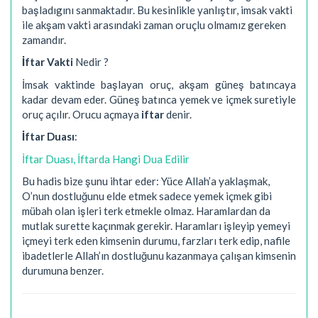
başladıgını sanmaktadır. Bu kesinlikle yanlıştır, imsak vakti
ile akşam vakti arasındaki zaman oruçlu olmamız gereken
zamandır.
İftar Vakti
Nedir ?
İmsak vaktinde başlayan oruç, akşam güneş batıncaya
kadar devam eder. Güneş batınca yemek ve içmek suretiyle
oruç açılır. Orucu açmaya
iftar
denir.
İftar Duası
:
İftar Duası, İftarda Hangi Dua Edilir
Bu hadis bize şunu ihtar eder: Yüce Allah’a yaklaşmak,
O’nun dostluğunu elde etmek sadece yemek içmek gibi
mübah olan işleri terk etmekle olmaz. Haramlardan da
mutlak surette kaçınmak gerekir. Haramları işleyip yemeyi
içmeyi terk eden kimsenin durumu, farzları terk edip, nafile
ibadetlerle Allah’ın dostluğunu kazanmaya çalışan kimsenin
durumuna benzer.