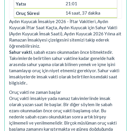
21:01
14 saat, 37 dakika
Aydın Kuyucak İmsakiye 2026 - İftar Vakitleri, Aydın
Kuyucak İftar Saat Kaçta, Aydın Kuyucak için Sahur Vakti
(Aydın Kuyucak İmsak Saati), Aydın Kuyucak 2026 Yılına ait
Ramazan İmsakiyesi çizelgesini sitemizi takip ederek
öğrenebilirsiniz.
Sahur vakti
, sabah ezanı okunmadan önce bitmektedir.
Takvimlerde belirtilen sahur vaktine kadar genelde halk
arasında sahur yapma olarak bilinen yemek ve içme işini
tamamlayıp oruç için niyet etmemiz gerekiyor. Sahur vakti
imsakiyelerde imsak vakti olarak belirtilen kısımdaki saat
bilgisidir..
Oruç vakti ne zaman başlar
Oruç vakti imsakiye yada namaz takvimleriinde imsak
olarak yazan saat ile başlar. Bir diğer söylem ile sabah
ezanı okunmadan önce oruç vakti başlamış olur. Bu
nedenle sabah ezanı okunduktan sonra artık birşey
içilmemeli ve yenilmemelidir. Birçok müslüman oruç vakti
başlama zamanını karıştırmakta ve güneş doğduğunda