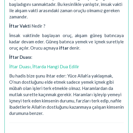
başladıgını sanmaktadır. Bu kesinlikle yanlıştır, imsak vakti
ile akşam vakti arasındaki zaman oruçlu olmamız gereken
zamandır.
İftar Vakti
Nedir ?
İmsak vaktinde başlayan oruç, akşam güneş batıncaya
kadar devam eder. Güneş batınca yemek ve içmek suretiyle
oruç açılır. Orucu açmaya
iftar
denir.
İftar Duası
:
İftar Duası, İftarda Hangi Dua Edilir
Bu hadis bize şunu ihtar eder: Yüce Allah’a yaklaşmak,
O’nun dostluğunu elde etmek sadece yemek içmek gibi
mübah olan işleri terk etmekle olmaz. Haramlardan da
mutlak surette kaçınmak gerekir. Haramları işleyip yemeyi
içmeyi terk eden kimsenin durumu, farzları terk edip, nafile
ibadetlerle Allah’ın dostluğunu kazanmaya çalışan kimsenin
durumuna benzer.