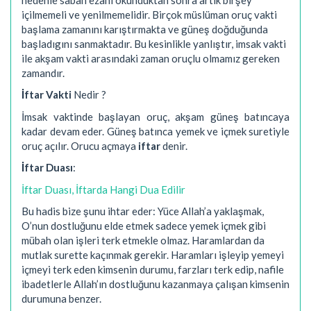
içilmemeli ve yenilmemelidir. Birçok müslüman oruç vakti
başlama zamanını karıştırmakta ve güneş doğduğunda
başladıgını sanmaktadır. Bu kesinlikle yanlıştır, imsak vakti
ile akşam vakti arasındaki zaman oruçlu olmamız gereken
zamandır.
İftar Vakti
Nedir ?
İmsak vaktinde başlayan oruç, akşam güneş batıncaya
kadar devam eder. Güneş batınca yemek ve içmek suretiyle
oruç açılır. Orucu açmaya
iftar
denir.
İftar Duası
:
İftar Duası, İftarda Hangi Dua Edilir
Bu hadis bize şunu ihtar eder: Yüce Allah’a yaklaşmak,
O’nun dostluğunu elde etmek sadece yemek içmek gibi
mübah olan işleri terk etmekle olmaz. Haramlardan da
mutlak surette kaçınmak gerekir. Haramları işleyip yemeyi
içmeyi terk eden kimsenin durumu, farzları terk edip, nafile
ibadetlerle Allah’ın dostluğunu kazanmaya çalışan kimsenin
durumuna benzer.