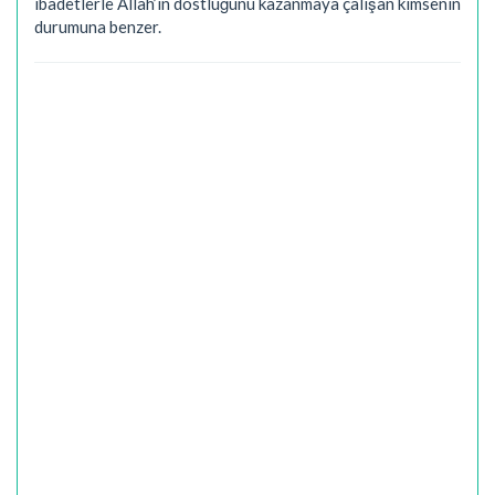
ibadetlerle Allah’ın dostluğunu kazanmaya çalışan kimsenin
durumuna benzer.