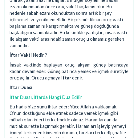
ezanı okunmadan önce oruç vakti başlamış olur. Bu
nedenle sabah ezanı okunduktan sonra artık birşey
içilmemeli ve yenilmemelidir. Birçok müslüman oruç vakti
başlama zamanını karıştırmakta ve güneş doğduğunda
başladıgını sanmaktadır. Bu kesinlikle yanlıştır, imsak vakti
ile akşam vakti arasındaki zaman oruçlu olmamız gereken
zamandır.
İftar Vakti
Nedir ?
İmsak vaktinde başlayan oruç, akşam güneş batıncaya
kadar devam eder. Güneş batınca yemek ve içmek suretiyle
oruç açılır. Orucu açmaya
iftar
denir.
İftar Duası
:
İftar Duası, İftarda Hangi Dua Edilir
Bu hadis bize şunu ihtar eder: Yüce Allah’a yaklaşmak,
O’nun dostluğunu elde etmek sadece yemek içmek gibi
mübah olan işleri terk etmekle olmaz. Haramlardan da
mutlak surette kaçınmak gerekir. Haramları işleyip yemeyi
içmeyi terk eden kimsenin durumu, farzları terk edip, nafile