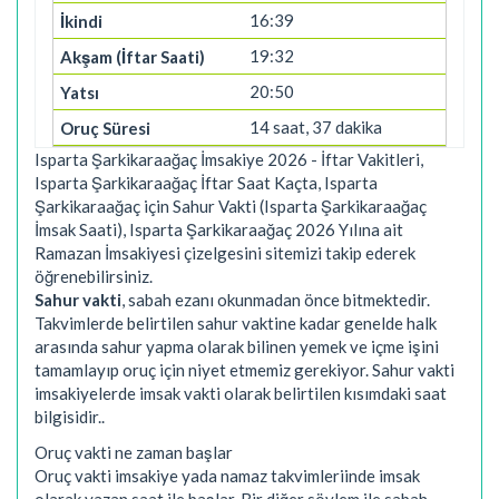
16:39
19:32
20:50
14 saat, 37 dakika
Isparta Şarkikaraağaç İmsakiye 2026 - İftar Vakitleri,
Isparta Şarkikaraağaç İftar Saat Kaçta, Isparta
Şarkikaraağaç için Sahur Vakti (Isparta Şarkikaraağaç
İmsak Saati), Isparta Şarkikaraağaç 2026 Yılına ait
Ramazan İmsakiyesi çizelgesini sitemizi takip ederek
öğrenebilirsiniz.
Sahur vakti
, sabah ezanı okunmadan önce bitmektedir.
Takvimlerde belirtilen sahur vaktine kadar genelde halk
arasında sahur yapma olarak bilinen yemek ve içme işini
tamamlayıp oruç için niyet etmemiz gerekiyor. Sahur vakti
imsakiyelerde imsak vakti olarak belirtilen kısımdaki saat
bilgisidir..
Oruç vakti ne zaman başlar
Oruç vakti imsakiye yada namaz takvimleriinde imsak
olarak yazan saat ile başlar. Bir diğer söylem ile sabah