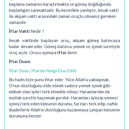
başlama zamanını karıştırmakta ve güneş doğduğunda
başladıgını sanmaktadır. Bu kesinlikle yanlıştır, imsak vakti
ile akşam vakti arasındaki zaman oruçlu olmamız gereken
zamandır.
İftar Vakti
Nedir ?
İmsak vaktinde başlayan oruç, akşam güneş batıncaya
kadar devam eder. Güneş batınca yemek ve içmek suretiyle
oruç açılır. Orucu açmaya
iftar
denir.
İftar Duası
:
İftar Duası, İftarda Hangi Dua Edilir
Bu hadis bize şunu ihtar eder: Yüce Allah’a yaklaşmak,
O’nun dostluğunu elde etmek sadece yemek içmek gibi
mübah olan işleri terk etmekle olmaz. Haramlardan da
mutlak surette kaçınmak gerekir. Haramları işleyip yemeyi
içmeyi terk eden kimsenin durumu, farzları terk edip, nafile
ibadetlerle Allah’ın dostluğunu kazanmaya çalışan kimsenin
durumuna benzer.