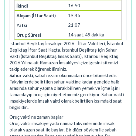
16:50
19:45
21:07
14 saat, 49 dakika
İstanbul Beşiktaş İmsakiye 2026 - İftar Vakitleri, İstanbul
Beşiktaş İftar Saat Kaçta, İstanbul Beşiktaş için Sahur
Vakti (İstanbul Beşiktaş İmsak Saati), İstanbul Beşiktaş
2026 Yılına ait Ramazan İmsakiyesi çizelgesini sitemizi
takip ederek öğrenebilirsiniz.
Sahur vakti
, sabah ezanı okunmadan önce bitmektedir.
Takvimlerde belirtilen sahur vaktine kadar genelde halk
arasında sahur yapma olarak bilinen yemek ve içme işini
tamamlayıp oruç için niyet etmemiz gerekiyor. Sahur vakti
imsakiyelerde imsak vakti olarak belirtilen kısımdaki saat
bilgisidir..
Oruç vakti ne zaman başlar
Oruç vakti imsakiye yada namaz takvimleriinde imsak
olarak yazan saat ile başlar. Bir diğer söylem ile sabah
ezanı okunmadan önce oruç vakti başlamış olur. Bu