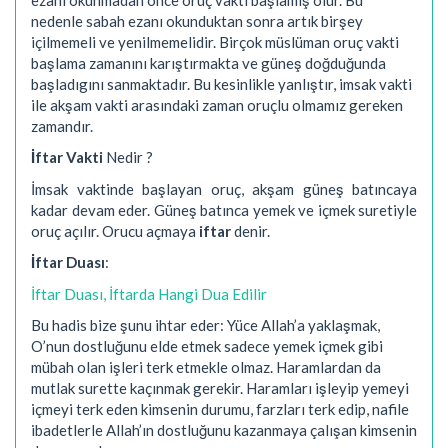
nedenle sabah ezanı okunduktan sonra artık birşey
içilmemeli ve yenilmemelidir. Birçok müslüman oruç vakti
başlama zamanını karıştırmakta ve güneş doğduğunda
başladıgını sanmaktadır. Bu kesinlikle yanlıştır, imsak vakti
ile akşam vakti arasındaki zaman oruçlu olmamız gereken
zamandır.
İftar Vakti
Nedir ?
İmsak vaktinde başlayan oruç, akşam güneş batıncaya
kadar devam eder. Güneş batınca yemek ve içmek suretiyle
oruç açılır. Orucu açmaya
iftar
denir.
İftar Duası
:
İftar Duası, İftarda Hangi Dua Edilir
Bu hadis bize şunu ihtar eder: Yüce Allah’a yaklaşmak,
O’nun dostluğunu elde etmek sadece yemek içmek gibi
mübah olan işleri terk etmekle olmaz. Haramlardan da
mutlak surette kaçınmak gerekir. Haramları işleyip yemeyi
içmeyi terk eden kimsenin durumu, farzları terk edip, nafile
ibadetlerle Allah’ın dostluğunu kazanmaya çalışan kimsenin