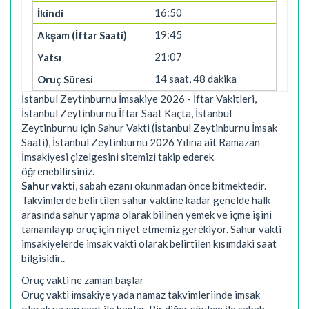
16:50
19:45
21:07
14 saat, 48 dakika
İstanbul Zeytinburnu İmsakiye 2026 - İftar Vakitleri,
İstanbul Zeytinburnu İftar Saat Kaçta, İstanbul
Zeytinburnu için Sahur Vakti (İstanbul Zeytinburnu İmsak
Saati), İstanbul Zeytinburnu 2026 Yılına ait Ramazan
İmsakiyesi çizelgesini sitemizi takip ederek
öğrenebilirsiniz.
Sahur vakti
, sabah ezanı okunmadan önce bitmektedir.
Takvimlerde belirtilen sahur vaktine kadar genelde halk
arasında sahur yapma olarak bilinen yemek ve içme işini
tamamlayıp oruç için niyet etmemiz gerekiyor. Sahur vakti
imsakiyelerde imsak vakti olarak belirtilen kısımdaki saat
bilgisidir..
Oruç vakti ne zaman başlar
Oruç vakti imsakiye yada namaz takvimleriinde imsak
olarak yazan saat ile başlar. Bir diğer söylem ile sabah