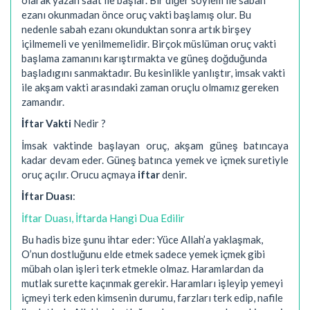
ezanı okunmadan önce oruç vakti başlamış olur. Bu
nedenle sabah ezanı okunduktan sonra artık birşey
içilmemeli ve yenilmemelidir. Birçok müslüman oruç vakti
başlama zamanını karıştırmakta ve güneş doğduğunda
başladıgını sanmaktadır. Bu kesinlikle yanlıştır, imsak vakti
ile akşam vakti arasındaki zaman oruçlu olmamız gereken
zamandır.
İftar Vakti
Nedir ?
İmsak vaktinde başlayan oruç, akşam güneş batıncaya
kadar devam eder. Güneş batınca yemek ve içmek suretiyle
oruç açılır. Orucu açmaya
iftar
denir.
İftar Duası
:
İftar Duası, İftarda Hangi Dua Edilir
Bu hadis bize şunu ihtar eder: Yüce Allah’a yaklaşmak,
O’nun dostluğunu elde etmek sadece yemek içmek gibi
mübah olan işleri terk etmekle olmaz. Haramlardan da
mutlak surette kaçınmak gerekir. Haramları işleyip yemeyi
içmeyi terk eden kimsenin durumu, farzları terk edip, nafile