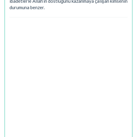
ibadetlerle Allah’ın dostluğunu kazanmaya çalışan kimsenin
durumuna benzer.