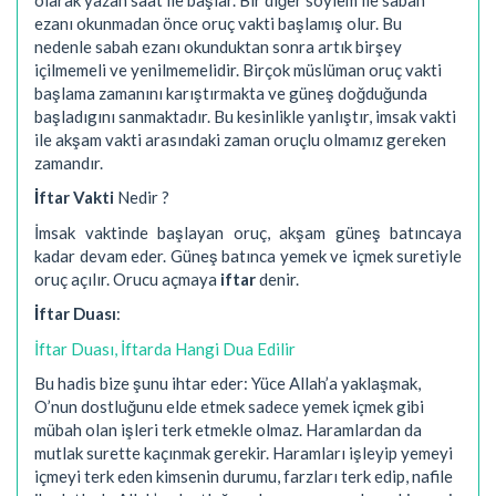
ezanı okunmadan önce oruç vakti başlamış olur. Bu
nedenle sabah ezanı okunduktan sonra artık birşey
içilmemeli ve yenilmemelidir. Birçok müslüman oruç vakti
başlama zamanını karıştırmakta ve güneş doğduğunda
başladıgını sanmaktadır. Bu kesinlikle yanlıştır, imsak vakti
ile akşam vakti arasındaki zaman oruçlu olmamız gereken
zamandır.
İftar Vakti
Nedir ?
İmsak vaktinde başlayan oruç, akşam güneş batıncaya
kadar devam eder. Güneş batınca yemek ve içmek suretiyle
oruç açılır. Orucu açmaya
iftar
denir.
İftar Duası
:
İftar Duası, İftarda Hangi Dua Edilir
Bu hadis bize şunu ihtar eder: Yüce Allah’a yaklaşmak,
O’nun dostluğunu elde etmek sadece yemek içmek gibi
mübah olan işleri terk etmekle olmaz. Haramlardan da
mutlak surette kaçınmak gerekir. Haramları işleyip yemeyi
içmeyi terk eden kimsenin durumu, farzları terk edip, nafile