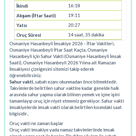
16:18
19:11
20:27
14 saat, 35 dakika
Osmaniye Hasanbeyli İmsakiye 2026 - İftar Vakitleri,
Osmaniye Hasanbeyli İftar Saat Kaçta, Osmaniye
Hasanbeyli için Sahur Vakti (Osmaniye Hasanbeyli İmsak
Saati), Osmaniye Hasanbeyli 2026 Yılına ait Ramazan
İmsakiyesi çizelgesini sitemizi takip ederek
öğrenebilirsiniz.
Sahur vakti
, sabah ezanı okunmadan önce bitmektedir.
Takvimlerde belirtilen sahur vaktine kadar genelde halk
arasında sahur yapma olarak bilinen yemek ve içme işini
tamamlayıp oruç için niyet etmemiz gerekiyor. Sahur vakti
imsakiyelerde imsak vakti olarak belirtilen kısımdaki saat
bilgisidir..
Oruç vakti ne zaman başlar
Oruç vakti imsakiye yada namaz takvimleriinde imsak
olarak yazan saat ile başlar. Bir diğer söylem ile sabah