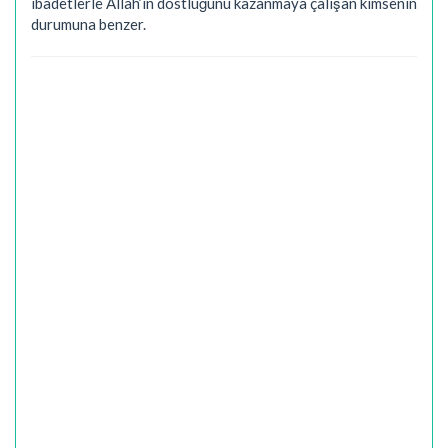
ibadetlerle Allah’ın dostluğunu kazanmaya çalışan kimsenin
durumuna benzer.