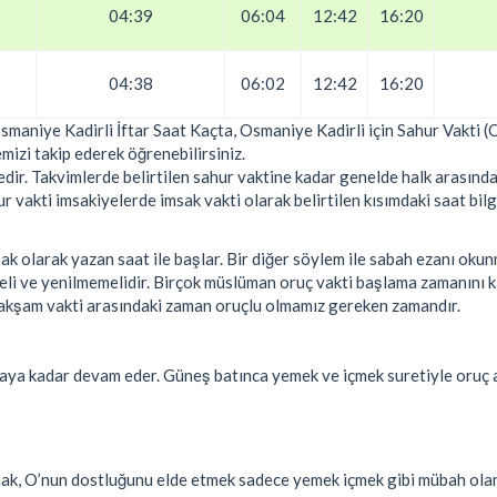
04:39
06:04
12:42
16:20
04:38
06:02
12:42
16:20
Osmaniye Kadirli İftar Saat Kaçta, Osmaniye Kadirli için Sahur Vakti 
mizi takip ederek öğrenebilirsiniz.
ir. Takvimlerde belirtilen sahur vaktine kadar genelde halk arasında
vakti imsakiyelerde imsak vakti olarak belirtilen kısımdaki saat bilgi
k olarak yazan saat ile başlar. Bir diğer söylem ile sabah ezanı oku
eli ve yenilmemelidir. Birçok müslüman oruç vakti başlama zamanını
ile akşam vakti arasındaki zaman oruçlu olmamız gereken zamandır.
aya kadar devam eder. Güneş batınca yemek ve içmek suretiyle oruç 
şmak, O’nun dostluğunu elde etmek sadece yemek içmek gibi mübah ola