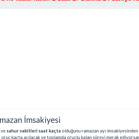
mazan İmsakiyesi
ve
sahur vakitleri saat kaçta
olduğunu ramazan ayı imsakiyesinden ö
e oruç kaçta açılacak ve toplamda oruçlu kalan süreyi merak ediyorsan