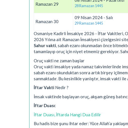
08 Nisan 2024 - Pazartesi
Ramazan 29
28 Ramazan 1445
09 Nisan 2024 - Salı
Ramazan 30
29 Ramazan 1445
Osmaniye Kadirli İmsakiye 2026 - İftar Vakitleri, 
2026 Yılına ait Ramazan İmsakiyesi çizelgesini site
Sahur vakti
, sabah ezanı okunmadan önce bitmekted
tamamlayıp oruç için niyet etmemiz gerekiyor. Sahur 
Oruç vakti ne zaman başlar
Oruç vakti imsakiye yada namaz takvimleriinde imsa
sabah ezanı okunduktan sonra artık birşey içilmem
sanmaktadır. Bu kesinlikle yanlıştır, imsak vakti 
İftar Vakti
Nedir ?
İmsak vaktinde başlayan oruç, akşam güneş batınc
İftar Duası
:
İftar Duası, İftarda Hangi Dua Edilir
Bu hadis bize şunu ihtar eder: Yüce Allah’a yakla