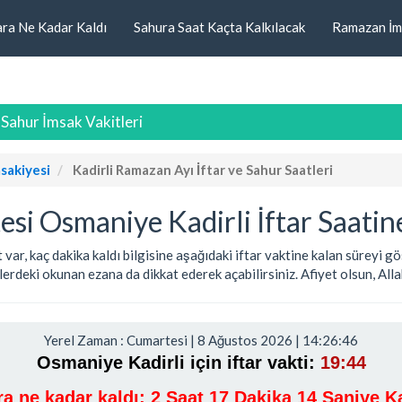
ara Ne Kadar Kaldı
Sahura Saat Kaçta Kalkılacak
Ramazan İm
 Sahur İmsak Vakitleri
sakiyesi
Kadirli Ramazan Ayı İftar ve Sahur Saatleri
i Osmaniye Kadirli İftar Saatin
t var, kaç dakika kaldı bilgisine aşağıdaki iftar vaktine kalan süreyi
rdeki okunan ezana da dikkat ederek açabilirsiniz. Afiyet olsun, Allah 
Yerel Zaman : Cumartesi | 8 Ağustos 2026 | 14:26:46
Osmaniye Kadirli için iftar vakti:
19:44
ara ne kadar kaldı:
2 Saat 17 Dakika 14 Saniye Ka