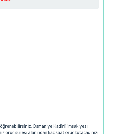
ğrenebilirsiniz. Osmaniye Kadirli imsakiyesi
ız oruç süresi alanından kaç saat oruç tutacağınızı