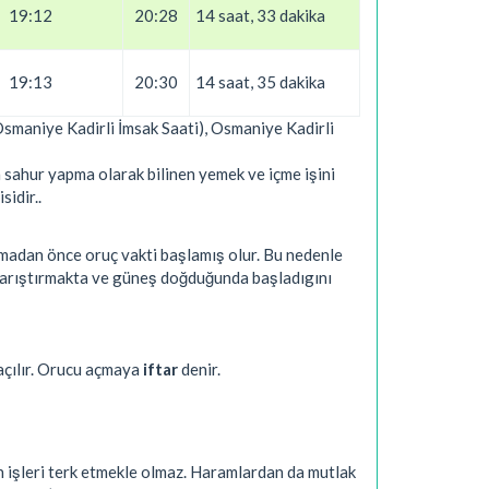
19:12
20:28
14 saat, 33 dakika
19:13
20:30
14 saat, 35 dakika
(Osmaniye Kadirli İmsak Saati), Osmaniye Kadirli
 sahur yapma olarak bilinen yemek ve içme işini
sidir..
nmadan önce oruç vakti başlamış olur. Bu nedenle
 karıştırmakta ve güneş doğduğunda başladıgını
açılır. Orucu açmaya
iftar
denir.
n işleri terk etmekle olmaz. Haramlardan da mutlak