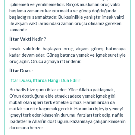
içilmemeli ve yenilmemelidir. Birçok müslüman oruç vakti
başlama zamanını karıştırmakta ve güneş doğduğunda
başladıgını sanmaktadır. Bu kesinlikle yanlıştır, imsak vakti
ile akşam vakti arasındaki zaman oruçlu olmamız gereken
zamandır.
İftar Vakti
Nedir ?
İmsak vaktinde başlayan oruç, akşam güneş batıncaya
kadar devam eder. Güneş batınca yemek ve içmek suretiyle
oruç açılır. Orucu açmaya
iftar
denir.
İftar Duası
:
İftar Duası, İftarda Hangi Dua Edilir
Bu hadis bize şunu ihtar eder: Yüce Allah’a yaklaşmak,
O’nun dostluğunu elde etmek sadece yemek içmek gibi
mübah olan işleri terk etmekle olmaz. Haramlardan da
mutlak surette kaçınmak gerekir. Haramları işleyip yemeyi
içmeyi terk eden kimsenin durumu, farzları terk edip, nafile
ibadetlerle Allah’ın dostluğunu kazanmaya çalışan kimsenin
durumuna benzer.