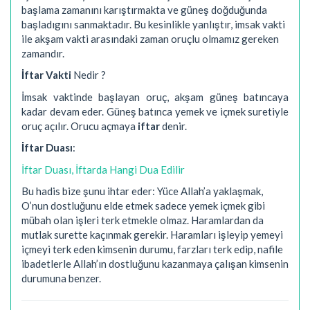
başlama zamanını karıştırmakta ve güneş doğduğunda
başladıgını sanmaktadır. Bu kesinlikle yanlıştır, imsak vakti
ile akşam vakti arasındaki zaman oruçlu olmamız gereken
zamandır.
İftar Vakti
Nedir ?
İmsak vaktinde başlayan oruç, akşam güneş batıncaya
kadar devam eder. Güneş batınca yemek ve içmek suretiyle
oruç açılır. Orucu açmaya
iftar
denir.
İftar Duası
:
İftar Duası, İftarda Hangi Dua Edilir
Bu hadis bize şunu ihtar eder: Yüce Allah’a yaklaşmak,
O’nun dostluğunu elde etmek sadece yemek içmek gibi
mübah olan işleri terk etmekle olmaz. Haramlardan da
mutlak surette kaçınmak gerekir. Haramları işleyip yemeyi
içmeyi terk eden kimsenin durumu, farzları terk edip, nafile
ibadetlerle Allah’ın dostluğunu kazanmaya çalışan kimsenin
durumuna benzer.