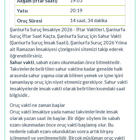
19:03
20:19
14 saat, 34 dakika
Şanlıurfa Suruç İmsakiye 2026 - İftar Vakitleri, Şanlıurfa
Suruç İftar Saat Kaçta, Şanlıurfa Suruç için Sahur Vakti
(Şanlıurfa Suruç İmsak Saati), Şanlıurfa Suruç 2026 Yılına
ait Ramazan İmsakiyesi çizelgesini sitemizi takip ederek
öğrenebilirsiniz.
Sahur vakti
, sabah ezanı okunmadan önce bitmektedir.
Takvimlerde belirtilen sahur vaktine kadar genelde halk
arasında sahur yapma olarak bilinen yemek ve içme işini
tamamlayıp oruç için niyet etmemiz gerekiyor. Sahur vakti
imsakiyelerde imsak vakti olarak belirtilen kısımdaki saat
bilgisidir..
Oruç vakti ne zaman başlar
Oruç vakti imsakiye yada namaz takvimleriinde imsak
olarak yazan saat ile başlar. Bir diğer söylem ile sabah
ezanı okunmadan önce oruç vakti başlamış olur. Bu
nedenle sabah ezanı okunduktan sonra artık birşey
içilmemeli ve yenilmemelidir. Birçok müslüman oruç vakti