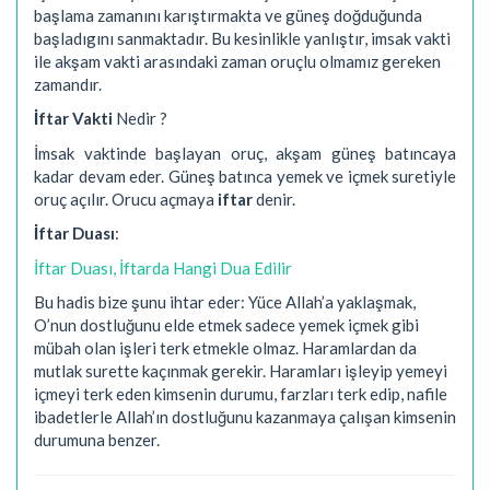
başlama zamanını karıştırmakta ve güneş doğduğunda
başladıgını sanmaktadır. Bu kesinlikle yanlıştır, imsak vakti
ile akşam vakti arasındaki zaman oruçlu olmamız gereken
zamandır.
İftar Vakti
Nedir ?
İmsak vaktinde başlayan oruç, akşam güneş batıncaya
kadar devam eder. Güneş batınca yemek ve içmek suretiyle
oruç açılır. Orucu açmaya
iftar
denir.
İftar Duası
:
İftar Duası, İftarda Hangi Dua Edilir
Bu hadis bize şunu ihtar eder: Yüce Allah’a yaklaşmak,
O’nun dostluğunu elde etmek sadece yemek içmek gibi
mübah olan işleri terk etmekle olmaz. Haramlardan da
mutlak surette kaçınmak gerekir. Haramları işleyip yemeyi
içmeyi terk eden kimsenin durumu, farzları terk edip, nafile
ibadetlerle Allah’ın dostluğunu kazanmaya çalışan kimsenin
durumuna benzer.