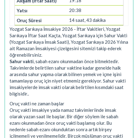
19:18
20:38
14 saat, 43 dakika
Yozgat Sarıkaya İmsakiye 2026 - İftar Vakitleri, Yozgat
Sarıkaya İftar Saat Kaçta, Yozgat Sarıkaya için Sahur Vakti
(Yozgat Sarıkaya İmsak Saati), Yozgat Sarıkaya 2026 Yılına
ait Ramazan İmsakiyesi çizelgesini sitemizi takip ederek
öğrenebilirsiniz.
Sahur vakti
, sabah ezanı okunmadan önce bitmektedir.
Takvimlerde belirtilen sahur vaktine kadar genelde halk
arasında sahur yapma olarak bilinen yemek ve içme işini
tamamlayıp oruç için niyet etmemiz gerekiyor. Sahur vakti
imsakiyelerde imsak vakti olarak belirtilen kısımdaki saat
bilgisidir..
Oruç vakti ne zaman başlar
Oruç vakti imsakiye yada namaz takvimleriinde imsak
olarak yazan saat ile başlar. Bir diğer söylem ile sabah
ezanı okunmadan önce oruç vakti başlamış olur. Bu
nedenle sabah ezanı okunduktan sonra artık birşey
içilmemeli ve yenilmemelidir. Birçok müslüman oruç vakti