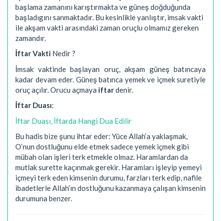
başlama zamanını karıştırmakta ve güneş doğduğunda
başladıgını sanmaktadır. Bu kesinlikle yanlıştır, imsak vakti
ile akşam vakti arasındaki zaman oruçlu olmamız gereken
zamandır.
İftar Vakti
Nedir ?
İmsak vaktinde başlayan oruç, akşam güneş batıncaya
kadar devam eder. Güneş batınca yemek ve içmek suretiyle
oruç açılır. Orucu açmaya
iftar
denir.
İftar Duası
:
İftar Duası, İftarda Hangi Dua Edilir
Bu hadis bize şunu ihtar eder: Yüce Allah’a yaklaşmak,
O’nun dostluğunu elde etmek sadece yemek içmek gibi
mübah olan işleri terk etmekle olmaz. Haramlardan da
mutlak surette kaçınmak gerekir. Haramları işleyip yemeyi
içmeyi terk eden kimsenin durumu, farzları terk edip, nafile
ibadetlerle Allah’ın dostluğunu kazanmaya çalışan kimsenin
durumuna benzer.