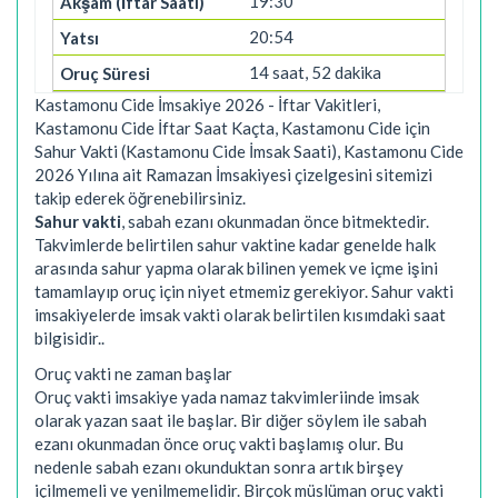
19:30
20:54
14 saat, 52 dakika
Kastamonu Cide İmsakiye 2026 - İftar Vakitleri,
Kastamonu Cide İftar Saat Kaçta, Kastamonu Cide için
Sahur Vakti (Kastamonu Cide İmsak Saati), Kastamonu Cide
2026 Yılına ait Ramazan İmsakiyesi çizelgesini sitemizi
takip ederek öğrenebilirsiniz.
Sahur vakti
, sabah ezanı okunmadan önce bitmektedir.
Takvimlerde belirtilen sahur vaktine kadar genelde halk
arasında sahur yapma olarak bilinen yemek ve içme işini
tamamlayıp oruç için niyet etmemiz gerekiyor. Sahur vakti
imsakiyelerde imsak vakti olarak belirtilen kısımdaki saat
bilgisidir..
Oruç vakti ne zaman başlar
Oruç vakti imsakiye yada namaz takvimleriinde imsak
olarak yazan saat ile başlar. Bir diğer söylem ile sabah
ezanı okunmadan önce oruç vakti başlamış olur. Bu
nedenle sabah ezanı okunduktan sonra artık birşey
içilmemeli ve yenilmemelidir. Birçok müslüman oruç vakti