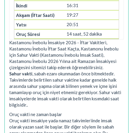
16:31
19:27
20:51
14 saat, 52 dakika
Kastamonu İnebolu İmsakiye 2026 - İftar Vakitleri,
Kastamonu İnebolu İftar Saat Kaçta, Kastamonu İnebolu
için Sahur Vakti (Kastamonu İnebolu İmsak Saati),
Kastamonu İnebolu 2026 Yılına ait Ramazan İmsakiyesi
çizelgesini sitemizi takip ederek öğrenebilirsiniz.
Sahur vakti
, sabah ezanı okunmadan önce bitmektedir.
Takvimlerde belirtilen sahur vaktine kadar genelde halk
arasında sahur yapma olarak bilinen yemek ve içme işini
tamamlayıp oruç için niyet etmemiz gerekiyor. Sahur vakti
imsakiyelerde imsak vakti olarak belirtilen kısımdaki saat
bilgisidir..
Oruç vakti ne zaman başlar
Oruç vakti imsakiye yada namaz takvimleriinde imsak
olarak yazan saat ile başlar. Bir diğer söylem ile sabah
ezanı okunmadan önce oruç vakti başlamış olur. Bu