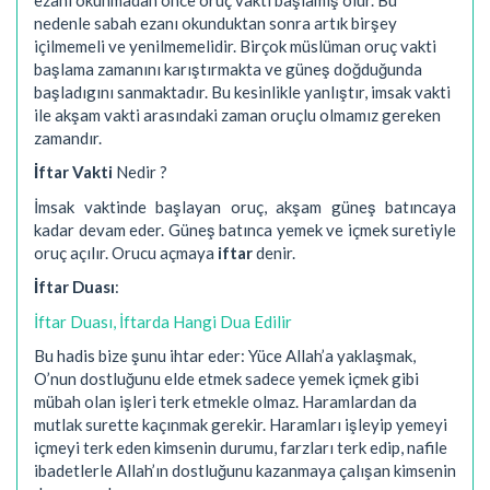
nedenle sabah ezanı okunduktan sonra artık birşey
içilmemeli ve yenilmemelidir. Birçok müslüman oruç vakti
başlama zamanını karıştırmakta ve güneş doğduğunda
başladıgını sanmaktadır. Bu kesinlikle yanlıştır, imsak vakti
ile akşam vakti arasındaki zaman oruçlu olmamız gereken
zamandır.
İftar Vakti
Nedir ?
İmsak vaktinde başlayan oruç, akşam güneş batıncaya
kadar devam eder. Güneş batınca yemek ve içmek suretiyle
oruç açılır. Orucu açmaya
iftar
denir.
İftar Duası
:
İftar Duası, İftarda Hangi Dua Edilir
Bu hadis bize şunu ihtar eder: Yüce Allah’a yaklaşmak,
O’nun dostluğunu elde etmek sadece yemek içmek gibi
mübah olan işleri terk etmekle olmaz. Haramlardan da
mutlak surette kaçınmak gerekir. Haramları işleyip yemeyi
içmeyi terk eden kimsenin durumu, farzları terk edip, nafile
ibadetlerle Allah’ın dostluğunu kazanmaya çalışan kimsenin