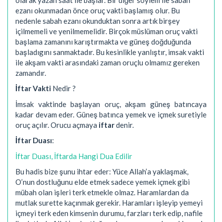
ezanı okunmadan önce oruç vakti başlamış olur. Bu
nedenle sabah ezanı okunduktan sonra artık birşey
içilmemeli ve yenilmemelidir. Birçok müslüman oruç vakti
başlama zamanını karıştırmakta ve güneş doğduğunda
başladıgını sanmaktadır. Bu kesinlikle yanlıştır, imsak vakti
ile akşam vakti arasındaki zaman oruçlu olmamız gereken
zamandır.
İftar Vakti
Nedir ?
İmsak vaktinde başlayan oruç, akşam güneş batıncaya
kadar devam eder. Güneş batınca yemek ve içmek suretiyle
oruç açılır. Orucu açmaya
iftar
denir.
İftar Duası
:
İftar Duası, İftarda Hangi Dua Edilir
Bu hadis bize şunu ihtar eder: Yüce Allah’a yaklaşmak,
O’nun dostluğunu elde etmek sadece yemek içmek gibi
mübah olan işleri terk etmekle olmaz. Haramlardan da
mutlak surette kaçınmak gerekir. Haramları işleyip yemeyi
içmeyi terk eden kimsenin durumu, farzları terk edip, nafile