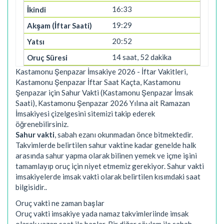
16:33
19:29
20:52
14 saat, 52 dakika
Kastamonu Şenpazar İmsakiye 2026 - İftar Vakitleri,
Kastamonu Şenpazar İftar Saat Kaçta, Kastamonu
Şenpazar için Sahur Vakti (Kastamonu Şenpazar İmsak
Saati), Kastamonu Şenpazar 2026 Yılına ait Ramazan
İmsakiyesi çizelgesini sitemizi takip ederek
öğrenebilirsiniz.
Sahur vakti
, sabah ezanı okunmadan önce bitmektedir.
Takvimlerde belirtilen sahur vaktine kadar genelde halk
arasında sahur yapma olarak bilinen yemek ve içme işini
tamamlayıp oruç için niyet etmemiz gerekiyor. Sahur vakti
imsakiyelerde imsak vakti olarak belirtilen kısımdaki saat
bilgisidir..
Oruç vakti ne zaman başlar
Oruç vakti imsakiye yada namaz takvimleriinde imsak
olarak yazan saat ile başlar. Bir diğer söylem ile sabah