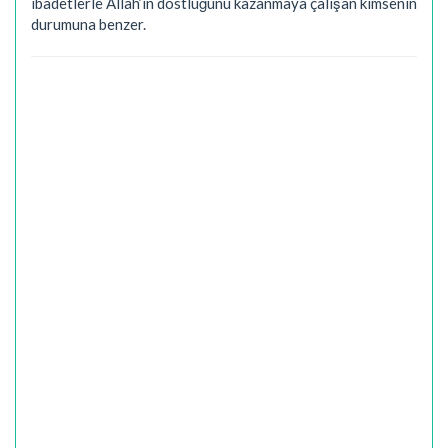
ibadetlerle Allah’ın dostluğunu kazanmaya çalışan kimsenin
durumuna benzer.